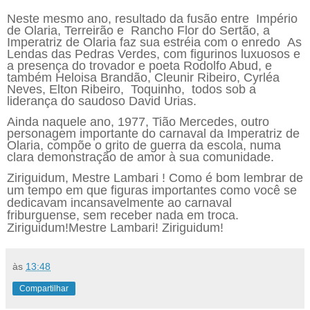
Neste mesmo ano, resultado da fusão entre Império
de Olaria, Terreirão e Rancho Flor do Sertão, a
Imperatriz de Olaria faz sua estréia com o enredo As
Lendas das Pedras Verdes, com figurinos luxuosos e
a presença do trovador e poeta Rodolfo Abud, e
também Heloisa Brandão, Cleunir Ribeiro, Cyrléa
Neves, Elton Ribeiro, Toquinho, todos sob a
liderança do saudoso David Urias.
Ainda naquele ano, 1977, Tião Mercedes, outro
personagem importante do carnaval da Imperatriz de
Olaria, compõe o grito de guerra da escola, numa
clara demonstração de amor à sua comunidade.
Ziriguidum, Mestre Lambari ! Como é bom lembrar de
um tempo em que figuras importantes como você se
dedicavam incansavelmente ao carnaval
friburguense, sem receber nada
em troca.
Ziriguidum
!Mestre Lambari! Ziriguidum!
às
13:48
Compartilhar