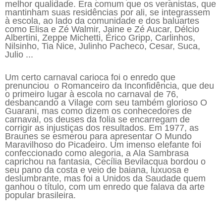
melhor qualidade. Era comum que os veranistas, que
mantinham suas residências por ali, se integrassem
à escola, ao lado da comunidade e dos baluartes
como Elisa e Zé Walmir, Jaine e Zé Aucar, Délcio
Albertini, Zeppe Michetti, Érico Gripp, Carlinhos,
Nilsinho, Tia Nice, Julinho Pacheco, Cesar, Suca,
Julio ...
Um certo carnaval carioca foi o enredo que
prenunciou o Romanceiro da Inconfidência, que deu
o primeiro lugar à escola no carnaval de 76,
desbancando a Vilage com seu também glorioso O
Guarani, mas como dizem os conhecedores de
carnaval, os deuses da folia se encarregam de
corrigir as injustiças dos resultados. Em 1977, as
Braunes se esmerou para apresentar O Mundo
Maravilhoso do Picadeiro. Um imenso elefante foi
confeccionado como alegoria, a Ala Sambrasa
caprichou na fantasia, Cecília Bevilacqua bordou o
seu pano da costa e veio de baiana, luxuosa e
deslumbrante, mas foi a Unidos da Saudade quem
ganhou o título, com um enredo que falava da arte
popular brasileira.