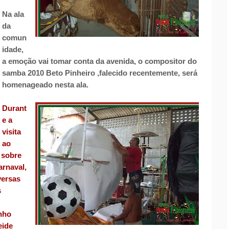
Na ala
da
comun
idade,
a emoção vai tomar conta da avenida, o compositor do
samba 2010 Beto Pinheiro ,falecido recentemente, será
homenageado nesta ala.
Durant
e a
visita
ao
 sobre
arnaval,
versas
s
inho
eide