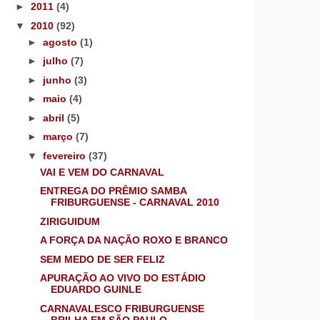
►
2011
(4)
▼
2010
(92)
►
agosto
(1)
►
julho
(7)
►
junho
(3)
►
maio
(4)
►
abril
(5)
►
março
(7)
▼
fevereiro
(37)
VAI E VEM DO CARNAVAL
ENTREGA DO PRÊMIO SAMBA
FRIBURGUENSE - CARNAVAL 2010
ZIRIGUIDUM
A FORÇA DA NAÇÃO ROXO E BRANCO
SEM MEDO DE SER FELIZ
APURAÇÃO AO VIVO DO ESTÁDIO
EDUARDO GUINLE
CARNAVALESCO FRIBURGUENSE
BRILHA EM SÃO PAULO