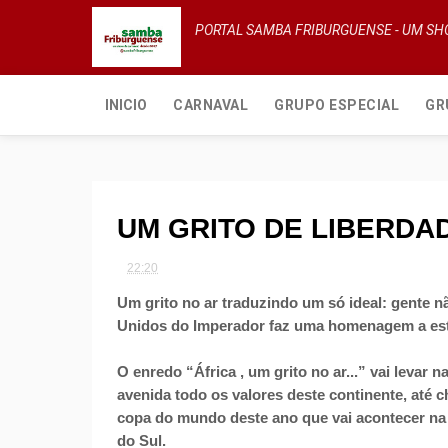
PORTAL SAMBA FRIBURGUENSE - UM S
INICIO
CARNAVAL
GRUPO ESPECIAL
GR
UM GRITO DE LIBERDA
22:20
Um grito no ar traduzindo um só ideal: gente n
Unidos do Imperador faz uma homenagem a este 
O enredo “África , um grito no ar...” vai levar n
avenida todo os valores deste continente, até c
copa do mundo deste ano que vai acontecer na 
do Sul.