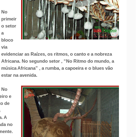
No
primeir
o setor
a
bloco
via
evidenciar as Raízes, os ritmos, o canto e a nobreza
Africana. No segundo setor , “No Ritmo do mundo, a
música Africana” , a rumba, a capoeira e o blues vão
estar na avenida.
No
eiro e
to de
a
a. A
ada no
nente.