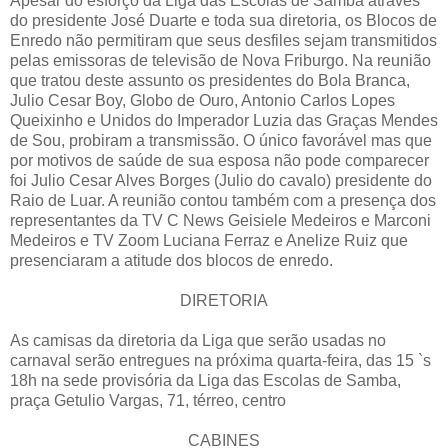
Apesar do esforço da Liga das Escolas de Samba através
do presidente José Duarte e toda sua diretoria, os Blocos de
Enredo não permitiram que seus desfiles sejam transmitidos
pelas emissoras de televisão de Nova Friburgo. Na reunião
que tratou deste assunto os presidentes do Bola Branca,
Julio Cesar Boy, Globo de Ouro, Antonio Carlos Lopes
Queixinho e Unidos do Imperador Luzia das Graças Mendes
de Sou, probiram a transmissão. O único favorável mas que
por motivos de saúde de sua esposa não pode comparecer
foi Julio Cesar Alves Borges (Julio do cavalo) presidente do
Raio de Luar. A reunião contou também com a presença dos
representantes da TV C News Geisiele Medeiros e Marconi
Medeiros e TV Zoom Luciana Ferraz e Anelize Ruiz que
presenciaram a atitude dos blocos de enredo.
DIRETORIA
As camisas da diretoria da Liga que serão usadas no
carnaval serão entregues na próxima quarta-feira, das 15 `s
18h na sede provisória da Liga das Escolas de Samba,
praça Getulio Vargas, 71, térreo, centro
CABINES