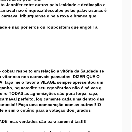
o Jennifer entre outros pela lealdade e dedicação e
arnaval nao é riqueza!desculpe pelas palavras,mas é
carnaval friburguense e pela roxa e branca que
ade e não por erros ou roubos!tem que engolir a
cobrar respeito em relação a vitória da Saudade se
o vitoriosa nos carnavais passados. DIZER QUE O
faça me o favor a VILAGE sempre apresentou um
 ganho, pq acredite seu egocêntrico não é só vcs q
teiro TODAS as agremiações são pura força, raça,
carnaval perfeito, logicamente cada uma dentro das
 fantasia!! Faça uma comparação com as outras!!!O
e e sim o critério para a votação dos jurados
, mas verdades são para serem ditas!!!!