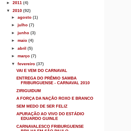
►
2011
(4)
▼
2010
(92)
►
agosto
(1)
►
julho
(7)
►
junho
(3)
►
maio
(4)
►
abril
(5)
►
março
(7)
▼
fevereiro
(37)
VAI E VEM DO CARNAVAL
ENTREGA DO PRÊMIO SAMBA
FRIBURGUENSE - CARNAVAL 2010
ZIRIGUIDUM
A FORÇA DA NAÇÃO ROXO E BRANCO
SEM MEDO DE SER FELIZ
APURAÇÃO AO VIVO DO ESTÁDIO
EDUARDO GUINLE
CARNAVALESCO FRIBURGUENSE
BRILHA EM SÃO PAULO