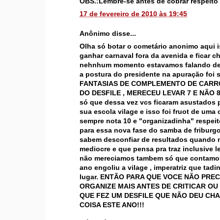
OBS.:Lembre-se antes de cobrar respeito s
17 de fevereiro de 2010 às 19:45
Anônimo disse...
Olha só botar o cometário anonimo aqui is
ganhar carnaval fora da avenida e ficar c
nehnhum momento estavamos falando des
a postura do presidente na apuração foi
FANTASIAS DE COMPLEMENTO DE CARRO
DO DESFILE , MERECEU LEVAR 7 E NÃO 8,5.
só que dessa vez vcs ficaram asustados 
sua escola vilage e isso foi fruot de um
sempre nota 10 e "organizadinha" respei
para essa nova fase do samba de friburg
sabem desconfiar de resultados quando nã
mediocre e que pensa pra traz inclusive 
não mereciamos tambem só que contamosc
ano engoliu a vilage , imperatriz que ta
lugar. ENTÃO PARA QUE VOCE NÃO PREC
ORGANIZE MAIS ANTES DE CRITICAR O
QUE FEZ UM DESFILE QUE NÃO DEU CH
COISA ESTE ANO!!!