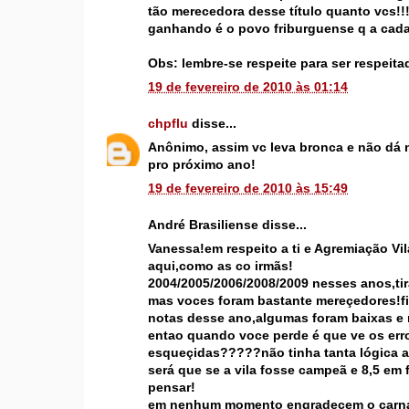
tão merecedora desse título quanto vcs!
ganhando é o povo friburguense q a cada
Obs: lembre-se respeite para ser respeita
19 de fevereiro de 2010 às 01:14
chpflu
disse...
Anônimo, assim vc leva bronca e não dá ne
pro próximo ano!
19 de fevereiro de 2010 às 15:49
André Brasiliense disse...
Vanessa!em respeito a ti e Agremiação V
aqui,como as co irmãs!
2004/2005/2006/2008/2009 nesses anos,tir
mas voces foram bastante mereçedores!fiz
notas desse ano,algumas foram baixas e 
entao quando voce perde é que ve os err
esqueçidas?????não tinha tanta lógica a
será que se a vila fosse campeã e 8,5 em 
pensar!
em nenhum momento engradeçem o carn