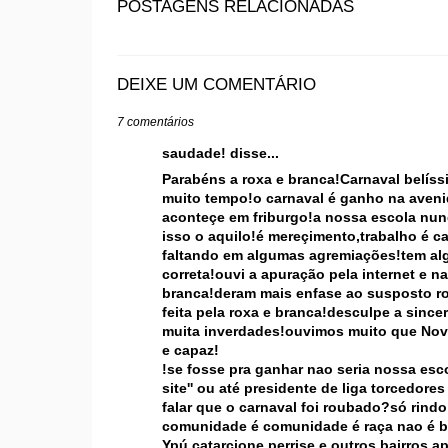
POSTAGENS RELACIONADAS
DEIXE UM COMENTÁRIO
7 comentários
saudade! disse...
Parabéns a roxa e branca!Carnaval belíss
muito tempo!o carnaval é ganho na aven
aconteçe em friburgo!a nossa escola nu
isso o aquilo!é mereçimento,trabalho é ca
faltando em algumas agremiações!tem alg
correta!ouvi a apuração pela internet e 
branca!deram mais enfase ao susposto ro
feita pela roxa e branca!desculpe a sin
muita inverdades!ouvimos muito que Nova
e capaz!
!se fosse pra ganhar nao seria nossa esc
site'' ou até presidente de liga torcedor
falar que o carnaval foi roubado?só rind
comunidade é comunidade é raça nao é bu
Ypú,catarcione,perrise e outros bairros 