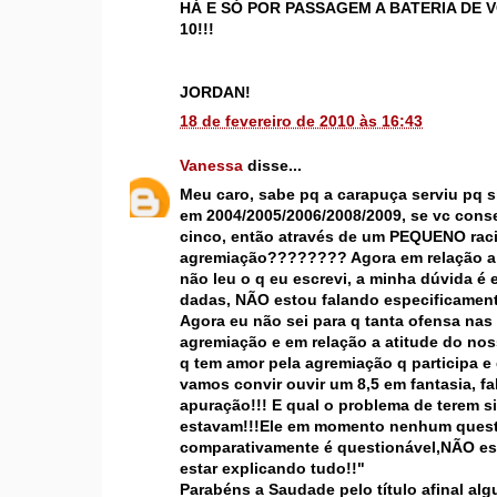
HÁ E SÓ POR PASSAGEM A BATERIA DE 
10!!!
JORDAN!
18 de fevereiro de 2010 às 16:43
Vanessa
disse...
Meu caro, sabe pq a carapuça serviu pq
em 2004/2005/2006/2008/2009, se vc cons
cinco, então através de um PEQUENO raci
agremiação???????? Agora em relação a d
não leu o q eu escrevi, a minha dúvida é 
dadas, NÃO estou falando especificament
Agora eu não sei para q tanta ofensa na
agremiação e em relação a atitude do nos
q tem amor pela agremiação q participa e
vamos convir ouvir um 8,5 em fantasia, f
apuração!!! E qual o problema de terem 
estavam!!!Ele em momento nenhum questio
comparativamente é questionável,NÃO est
estar explicando tudo!!"
Parabéns a Saudade pelo título afinal alg