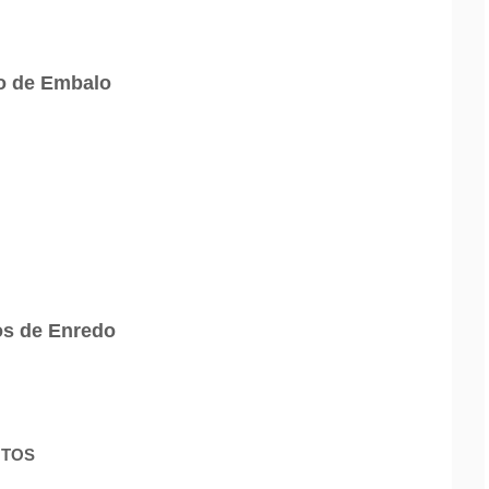
o de Embalo
os de Enredo
NTOS