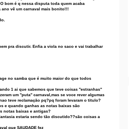
!!O bom é q nessa disputa toda quem acaba
 ano vê um carnaval mais bonito!!!
do.
m pra discutir. Enfia a viola no saco e vai trabalhar
ilage no samba que é muito maior do que todos
ando 1 ai que sabemos que teve coisas ''estranhas''
eram um ''puta'' carnaval,mas se voce rever algumas
nao teve reclamação pq?pq foram levaram o titulo?
os e quando ganhas as notas baixas são
s notas baixas e antigas?
fantasia estaria sendo tão discutido??são coisas a
aval que SAUDADE fez