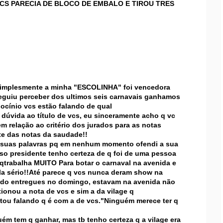
VCS PARECIA DE BLOCO DE EMBALO E TIROU TRES
 simplesmente a minha "ESCOLINHA" foi vencedora
eguiu perceber dos ultimos seis carnavais ganhamos
ocínio vcs estão falando de qual
úvida ao título de vcs, eu sinceramente acho q vc
em relação ao critério dos jurados para as notas
e das notas da saudade!!
s suas palavras pq em nenhum momento ofendi a sua
so presidente tenho certeza de q foi de uma pessoa
 qtrabalha MUITO Para botar o carnaval na avenida e
ala sério!!Até parece q vcs nunca deram show na
sido entregues no domingo, estavam na avenida não
nou a nota de vcs e sim a da vilage q
ou falando q é com a de vcs."Ninguém merece ter q
uém tem q ganhar, mas tb tenho certeza q a vilage era