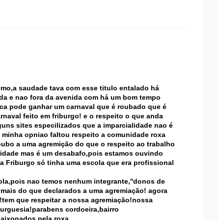
imo,a saudade tava com esse titulo entalado há
ida e nao fora da avenida com há um bom tempo
nca pode ganhar um carnaval que é roubado que é
rnaval feito em friburgo! e o respeito o que anda
uns sites especilizados que a imparcialidade nao é
na minha opniao faltou respeito a comunidade roxa
ubo a uma agremição do que o respeito ao trabalho
ceridade mas é um desabafo,pois estamos ouvindo
 Friburgo só tinha uma escola que era profissional
ola,pois nao temos nenhum integrante,''donos de
es mais do que declarados a uma agremiação! agora
o!tem que respeitar a nossa agremiação!nossa
rguesia!parabens cordoeira,bairro
apaixonados pela roxa