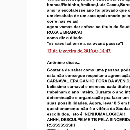
branca!Robinho,Amilton,Luiz,Cacau,Barret
amor a escola!esse ano foi provado que c
um desabafo de um cara apaixonado pelo 
corre nas veias!
agora vamos dar enfase ao título da Saud
ROXA E BRANCA!
como diz o ditado
''os cães ladram e a caravana passsa''!
17 de fevereiro de 2010 às 14:47
Anônimo disse...
Gostaria de saber como uma pessoa pode 
esta não consegue respeitar a agremiaçã
CARNAVAL ERA GANHO FORA DA AVENIDA, 
belissímo carnaval e mereceu cada título
trabalham o ano inteiro. Durante o ano in
determinação e organização pra fazer um 
suas possibilidades. Agora, levar 8,5 em
questionamento não é a vitória da Saudad
escolhidos, isto é, NENHUMA LÓGICA!!
AHHH, DESCULPE-ME TB PELA SINCERIDADE
RSSSSSSSS!!!