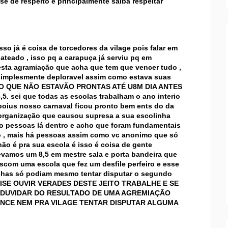
e de respeito e principalmente saiba respeitar
so já é coisa de torcedores da vilage pois falar em
hateado , isso pq a carapuça já serviu pq em
ta agramiação que acha que tem que vencer tudo ,
 simplesmente deploravel assim como estava suas
 QUE NÃO ESTAVÃO PRONTAS ATÉ U8M DIA ANTES
 sei que todas as escolas trabalham o ano interio
poius nosso carnaval ficou pronto bem ents do da
a organização que causou supresa a sua escolinha
to pessoas lá dentro e acho que foram fundamentais
o , mais há pessoas assim como vc anonimo que só
o é pra sua escola é isso é coisa de gente
levamos um 8,5 em mestre sala e porta bandeira que
om uma escola que fez um desfile perfeiro e esse
dinhas só podiam mesmo tentar disputar o segundo
ISE OUVIR VERADES DESTE JEITO TRABALHE E SE
U DUVIDAR DO RESULTADO DE UMA AGREMIAÇÃO
ANCE NEM PRA VILAGE TENTAR DISPUTAR ALGUMA