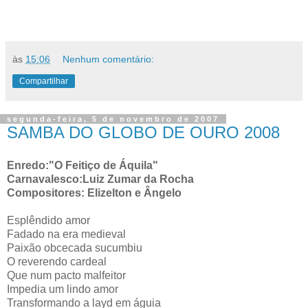
às
15:06
Nenhum comentário:
Compartilhar
segunda-feira, 5 de novembro de 2007
SAMBA DO GLOBO DE OURO 2008
Enredo:"O Feitiço de Áquila"
Carnavalesco:Luiz Zumar da Rocha
Compositores: Elizelton e Ângelo
Esplêndido amor
Fadado na era medieval
Paixão obcecada sucumbiu
O reverendo cardeal
Que num pacto malfeitor
Impedia um lindo amor
Transformando a layd em águia