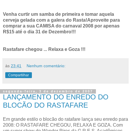
Venha curtir um samba de primeira e tomar aquela
cerveja gelada com a galera do Rasta!Aproveite para
comprar a sua CAMISA do carnaval 2008 por apenas
R$15 até o dia 31 de Dezembro!!!
Rastafare chegou ... Relaxa e Goza !!!
às
23:41
Nenhum comentário:
Compartilhar
segunda-feira, 3 de dezembro de 2007
LANÇAMENTO DO ENREDO DO
BLOCÃO DO RASTAFARE
Em grande estilo o blocão do ratafare lança seu enredo para
2008: O RASTAFARE CHEGOU, RELAXA E GOZA. Com
um super show de Wander Pires da G.R.E.S. Acadêmicos