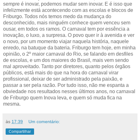
sempre é inovar, podemos mudar sem inovar. E é isso que
infelizmente está acontecendo com as escolas e blocos de
Friburgo. Todos nós temos medo da mudança do
desconhecido, mais ninguém conhece quem venceu sem
ousar, em todos os ramos. O carnaval tem por essência a
inovação, o luxo, a surpresa. O povo quer ir à avenida e ver
o novo, por um momento viajar naquela história, naquele
enredo, na batuque da bateria. Friburgo tem hoje, em minha
opinião, o 2º maior carnaval do Rio, se falando em desfiles
de escolas, e um dos maiores do Brasil, mais vem sendo
mal aproveitado. Tanto por diretores, quanto pelos órgãos
públicos, está mais do que na hora do carnaval virar
profissional, deixar de ser administrado pela paixão, e
passar a ser pela razão. Por tudo isso, não me espanta a
obviedade nos resultados nesses últimos anos, no carnaval
de Friburgo quem Inova leva, e quem só muda fica na
mesma.
às
17:39
Um comentário:
Compartilhar