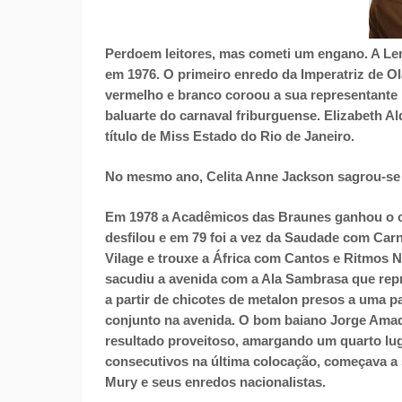
Perdoem leitores, mas cometi um engano. A Len
em 1976. O primeiro enredo da Imperatriz de Ol
vermelho e branco coroou a sua representante 
baluarte do carnaval friburguense. Elizabeth A
título de Miss Estado do Rio de Janeiro.
No mesmo ano, Celita Anne Jackson sagrou-se a
Em 1978 a Acadêmicos das Braunes ganhou o ca
desfilou e em 79 foi a vez da Saudade com Car
Vilage e trouxe a África com Cantos e Ritmos N
sacudiu a avenida com a Ala Sambrasa que rep
a partir de chicotes de metalon presos a uma p
conjunto na avenida. O bom baiano Jorge Amad
resultado proveitoso, amargando um quarto lug
consecutivos na última colocação, começava a
Mury e seus enredos nacionalistas.