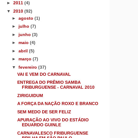
►
2011
(4)
▼
2010
(92)
►
agosto
(1)
►
julho
(7)
►
junho
(3)
►
maio
(4)
►
abril
(5)
►
março
(7)
▼
fevereiro
(37)
VAI E VEM DO CARNAVAL
ENTREGA DO PRÊMIO SAMBA
FRIBURGUENSE - CARNAVAL 2010
ZIRIGUIDUM
A FORÇA DA NAÇÃO ROXO E BRANCO
SEM MEDO DE SER FELIZ
APURAÇÃO AO VIVO DO ESTÁDIO
EDUARDO GUINLE
CARNAVALESCO FRIBURGUENSE
BRILHA EM SÃO PAULO