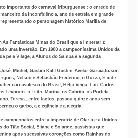
to importante do carnaval friburguense : o enredo de
manceiro da Inconfidência, ano de estréia em grande
 representando o personagem histórico Marília de
 As Fantásticas Minas do Brasil que a Imperatriz
ltado uma inversão. Em 1980 a campeoníssima Unidos da
ida pela Vilage, a Alunos do Samba e a segunda
 José, Michel, Gastim Kalil Gastim, Avelar Garcia,Edson
rigues, Nelson e Sebastião Frederico, o Guzza, Eliude
ulher carnavalesca do Brasil, Hélio Veiga, Luiz Carlos
s Levorato- o Lilito, Marina, os Cabrita, os Portela,
ano, Teresa...entre tantos, passou quinze anos sem
rdeu o garbo, a elegância e a alegria.
 de campeonatos entre a Imperatriz de Olaria e a Unidos
s do Tião Social, Eliane e Solange, passistas que
venida após sucessivas coroações como Rainhas do