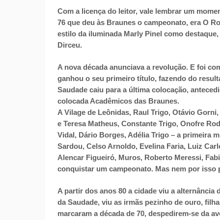
Com a licença do leitor, vale lembrar um momen
76 que deu às Braunes o campeonato, era O Ro
estilo da iluminada Marly Pinel como destaque,
Dirceu.
A nova década anunciava a revolução. E foi com
ganhou o seu primeiro título, fazendo do resu
Saudade caiu para a última colocação, anteced
colocada Acadêmicos das Braunes.
A Vilage de Leônidas, Raul Trigo, Otávio Gorni,
e Teresa Matheus, Constante Trigo, Onofre Rod
Vidal, Dário Borges, Adélia Trigo – a primeira m
Sardou, Celso Arnoldo, Evelina Faria, Luiz Carlo
Alencar Figueiró, Muros, Roberto Meressi, Fabi
conquistar um campeonato. Mas nem por isso pe
A partir dos anos 80 a cidade viu a alternância
da Saudade, viu as irmãs pezinho de ouro, filha
marcaram a década de 70, despedirem-se da a