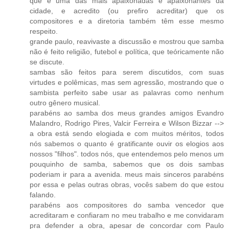
que é uma das mais apaixonadas e apaixonantes da
cidade, e acredito (ou prefiro acreditar) que os
compositores e a diretoria também têm esse mesmo
respeito.
grande paulo, reavivaste a discussão e mostrou que samba
não é feito religião, futebol e política, que teóricamente não
se discute.
sambas são feitos para serem discutidos, com suas
virtudes e polêmicas, mas sem agressão, mostrando que o
sambista perfeito sabe usar as palavras como nenhum
outro gênero musical.
parabéns ao samba dos meus grandes amigos Evandro
Malandro, Rodrigo Pires, Valcir Ferreira e Wilson Bizzar -->
a obra está sendo elogiada e com muitos méritos, todos
nós sabemos o quanto é gratificante ouvir os elogios aos
nossos "filhos". todos nós, que entendemos pelo menos um
pouquinho de samba, sabemos que os dois sambas
poderiam ir para a avenida. meus mais sinceros parabéns
por essa e pelas outras obras, vocês sabem do que estou
falando.
parabéns aos compositores do samba vencedor que
acreditaram e confiaram no meu trabalho e me convidaram
pra defender a obra, apesar de concordar com Paulo