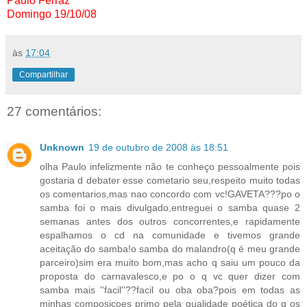
Paulo Ferraz
Domingo 19/10/08
às
17:04
Compartilhar
27 comentários:
Unknown
19 de outubro de 2008 às 18:51
olha Paulo infelizmente não te conheço pessoalmente pois
gostaria d debater esse cometario seu,respeito muito todas
os comentarios,mas nao concordo com vc!GAVETA???po o
samba foi o mais divulgado,entreguei o samba quase 2
semanas antes dos outros concorrentes,e rapidamente
espalhamos o cd na comunidade e tivemos grande
aceitação do samba!o samba do malandro(q é meu grande
parceiro)sim era muito bom,mas acho q saiu um pouco da
proposta do carnavalesco,e po o q vc quer dizer com
samba mais ''facil''??facil ou oba oba?pois em todas as
minhas composiçoes primo pela qualidade poética do q os