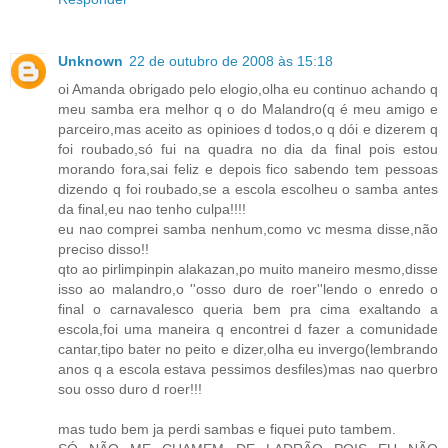
Unknown
22 de outubro de 2008 às 15:18
oi Amanda obrigado pelo elogio,olha eu continuo achando q
meu samba era melhor q o do Malandro(q é meu amigo e
parceiro,mas aceito as opinioes d todos,o q dói e dizerem q
foi roubado,só fui na quadra no dia da final pois estou
morando fora,sai feliz e depois fico sabendo tem pessoas
dizendo q foi roubado,se a escola escolheu o samba antes
da final,eu nao tenho culpa!!!!
eu nao comprei samba nenhum,como vc mesma disse,não
preciso disso!!
qto ao pirlimpinpin alakazan,po muito maneiro mesmo,disse
isso ao malandro,o ''osso duro de roer''lendo o enredo o
final o carnavalesco queria bem pra cima exaltando a
escola,foi uma maneira q encontrei d fazer a comunidade
cantar,tipo bater no peito e dizer,olha eu invergo(lembrando
anos q a escola estava pessimos desfiles)mas nao querbro
sou osso duro d roer!!!
mas tudo bem ja perdi sambas e fiquei puto tambem.