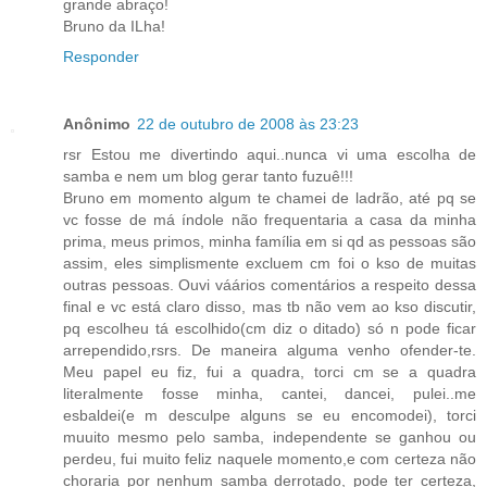
grande abraço!
Bruno da ILha!
Responder
Anônimo
22 de outubro de 2008 às 23:23
rsr Estou me divertindo aqui..nunca vi uma escolha de
samba e nem um blog gerar tanto fuzuê!!!
Bruno em momento algum te chamei de ladrão, até pq se
vc fosse de má índole não frequentaria a casa da minha
prima, meus primos, minha família em si qd as pessoas são
assim, eles simplismente excluem cm foi o kso de muitas
outras pessoas. Ouvi váários comentários a respeito dessa
final e vc está claro disso, mas tb não vem ao kso discutir,
pq escolheu tá escolhido(cm diz o ditado) só n pode ficar
arrependido,rsrs. De maneira alguma venho ofender-te.
Meu papel eu fiz, fui a quadra, torci cm se a quadra
literalmente fosse minha, cantei, dancei, pulei..me
esbaldei(e m desculpe alguns se eu encomodei), torci
muuito mesmo pelo samba, independente se ganhou ou
perdeu, fui muito feliz naquele momento,e com certeza não
choraria por nenhum samba derrotado, pode ter certeza,