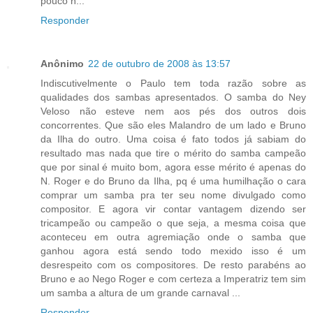
pouco ñ...
Responder
Anônimo
22 de outubro de 2008 às 13:57
Indiscutivelmente o Paulo tem toda razão sobre as
qualidades dos sambas apresentados. O samba do Ney
Veloso não esteve nem aos pés dos outros dois
concorrentes. Que são eles Malandro de um lado e Bruno
da Ilha do outro. Uma coisa é fato todos já sabiam do
resultado mas nada que tire o mérito do samba campeão
que por sinal é muito bom, agora esse mérito é apenas do
N. Roger e do Bruno da Ilha, pq é uma humilhação o cara
comprar um samba pra ter seu nome divulgado como
compositor. E agora vir contar vantagem dizendo ser
tricampeão ou campeão o que seja, a mesma coisa que
aconteceu em outra agremiação onde o samba que
ganhou agora está sendo todo mexido isso é um
desrespeito com os compositores. De resto parabéns ao
Bruno e ao Nego Roger e com certeza a Imperatriz tem sim
um samba a altura de um grande carnaval ...
Responder