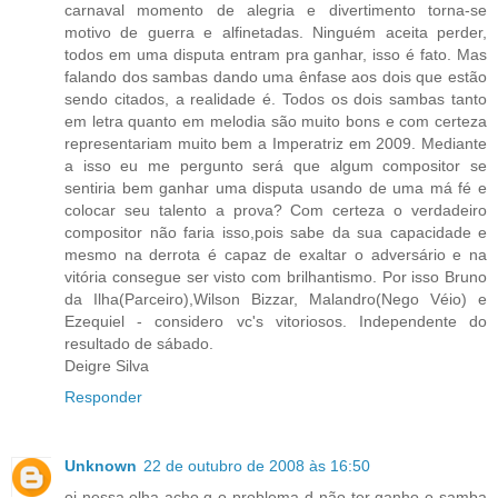
carnaval momento de alegria e divertimento torna-se
motivo de guerra e alfinetadas. Ninguém aceita perder,
todos em uma disputa entram pra ganhar, isso é fato. Mas
falando dos sambas dando uma ênfase aos dois que estão
sendo citados, a realidade é. Todos os dois sambas tanto
em letra quanto em melodia são muito bons e com certeza
representariam muito bem a Imperatriz em 2009. Mediante
a isso eu me pergunto será que algum compositor se
sentiria bem ganhar uma disputa usando de uma má fé e
colocar seu talento a prova? Com certeza o verdadeiro
compositor não faria isso,pois sabe da sua capacidade e
mesmo na derrota é capaz de exaltar o adversário e na
vitória consegue ser visto com brilhantismo. Por isso Bruno
da Ilha(Parceiro),Wilson Bizzar, Malandro(Nego Véio) e
Ezequiel - considero vc's vitoriosos. Independente do
resultado de sábado.
Deigre Silva
Responder
Unknown
22 de outubro de 2008 às 16:50
oi nessa,olha acho q o problema d não ter ganho o samba