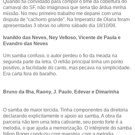
Quando fui convidado para compor o time da cobertura do
carnaval do SF, não imaginava que seria tão árdua minha
missão. No meu primeiro trabalho me deparei com uma
disputa de “cachorro grande”. Na Imperatriz de Olaria foram
apresentadas 3 obras no ultimo sábado dia 18/10/08.
Ivanildo das Neves, Ney Velloso, Vicente de Paula e
Evandro das Neves
Um samba confuso, o autor perdeu o fio da meada na
segunda parte da letra. O refrão principal tinha um ponto
positivo, a facilidade do canto, mas pecava na simplicidade.
Era carta fora do baralho.
Bruno da Ilha, Raony, J. Paulo, Edevar e Dimarinha
O samba de maior torcida. Tinha componentes da diretoria
declarando explicitamente o apoio ao samba. A obra da
parceria não tem uma letra cativante, seu ponto forte é a
melodia, o que ajuda a memorização. O intérprete do samba
Nêgo Roger conduziu com maestria, com a melodia