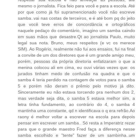
mesmo o jornalista. Fica feio para você e para a escola. Até
por que como já foi supramencionado você não escreve
samba..vai nas costas de terceiros, e é até bom pq do jeito
que você teve erros de concordância e ortográficos
naquele pedaço do comentário, imagino um samba caindo
em suas mãos que desastre.Qt ao jornalista Paulo, muito
legal sua nota. Bruno, meus respeitos (e vc os merece
SIM). Ao Rogério, realmente não fui aos ensaios, fui na final
a convite de um dos diretores que é um grande amigo meu,
porém, pessoas da própria diretoria enfatizaram o que a
menina colocou ali em cima, eu ouvi várias vezes que: os
jurados tinham medo de confusão na quadra e que o
samba 4 teria perdido na contagem de votos para o samba
5 e porém não deram o prêmio pelo motivo já dito.
Sinceramente eu não estava torcendo pra nenhum dos 2,
mas verdade seja dita, o samba 5 estava melhor sim, a
letra tinha fundamento, ao contrário do 4, o samba 4
mantinha uma constante, qd n identificava o q era refrão.Ao
raony é melhor voltar a escrever na escola para depois
pensar em escrever um samba.. Só resta a Imperatriz rezar
para que o grande maestro Fred faça a diferença nesse
samba escolhido e "tente" fazer de um sambinha..um