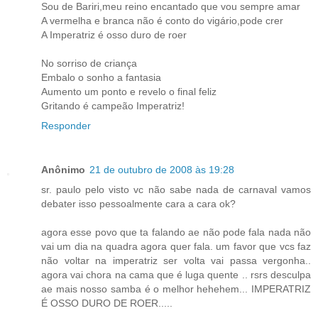
Sou de Bariri,meu reino encantado que vou sempre amar
A vermelha e branca não é conto do vigário,pode crer
A Imperatriz é osso duro de roer
No sorriso de criança
Embalo o sonho a fantasia
Aumento um ponto e revelo o final feliz
Gritando é campeão Imperatriz!
Responder
Anônimo
21 de outubro de 2008 às 19:28
sr. paulo pelo visto vc não sabe nada de carnaval vamos
debater isso pessoalmente cara a cara ok?
agora esse povo que ta falando ae não pode fala nada não
vai um dia na quadra agora quer fala. um favor que vcs faz
não voltar na imperatriz ser volta vai passa vergonha..
agora vai chora na cama que é luga quente .. rsrs desculpa
ae mais nosso samba é o melhor hehehem... IMPERATRIZ
É OSSO DURO DE ROER.....