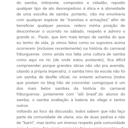
do samba, intérprete, compositor e cidadão, repudio
qualquer tipo de ato desrespeitoso à ética e à idoneidade
de uma escolha de samba. portanto, não me envolveria
com qualquer espécie de "tramóias e armações" afim de
beneficiar qualquer pessoa. reitero minha posição de
desconhecer o ocorrido no sábado, respeito e admiro o
grande sr,. Paulo, que tem mais tempo de samba do que
eu tenho de vida, já vimos fatos como os supostos acima
ocorrerem (inclusive recentemente) na história do carnaval
friburguense. como ainda nos falta uma cultura de samba
como aqui no rio (de onde estou postando), fica difícil
compreender porque grandes obras não vão pra avenida,
citando a própria imperatriz, o samba hino da escola não foi
um samba de desfile oficial, no entanto achamos (todos
que postam no blog hão de concordar comigo)que é um
dos mais belos sambas da história do carnaval
friburguense, juntamente com "alô brasil",do alunos do
samba, o samba exaltação à bateria da vilage e tantos
outros.
voltando ao foco da discussão, todos sabem que não faço
parte da comunidade de olaria, sou de duas pedras e não
de "bariri", mas tenho um imenso respeito pela comunidade