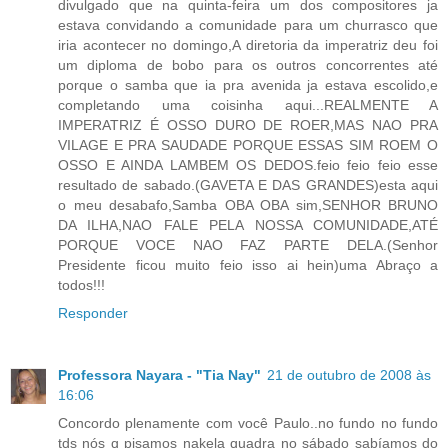
divulgado que na quinta-feira um dos compositores ja
estava convidando a comunidade para um churrasco que
iria acontecer no domingo,A diretoria da imperatriz deu foi
um diploma de bobo para os outros concorrentes até
porque o samba que ia pra avenida ja estava escolido,e
completando uma coisinha aqui...REALMENTE A
IMPERATRIZ É OSSO DURO DE ROER,MAS NAO PRA
VILAGE E PRA SAUDADE PORQUE ESSAS SIM ROEM O
OSSO E AINDA LAMBEM OS DEDOS.feio feio feio esse
resultado de sabado.(GAVETA E DAS GRANDES)esta aqui
o meu desabafo,Samba OBA OBA sim,SENHOR BRUNO
DA ILHA,NAO FALE PELA NOSSA COMUNIDADE,ATÉ
PORQUE VOCE NAO FAZ PARTE DELA.(Senhor
Presidente ficou muito feio isso ai hein)uma Abraço a
todos!!!
Responder
Professora Nayara - "Tia Nay"
21 de outubro de 2008 às
16:06
Concordo plenamente com você Paulo..no fundo no fundo
tds nós q pisamos nakela quadra no sábado sabíamos do