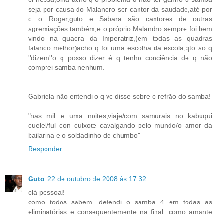
seja por causa do Malandro ser cantor da saudade,até por
q o Roger,guto e Sabara são cantores de outras
agremiações também,e o próprio Malandro sempre foi bem
vindo na quadra da Imperatriz,(em todas as quadras
falando melhor)acho q foi uma escolha da escola,qto ao q
''dizem''o q posso dizer é q tenho conciência de q não
comprei samba nenhum.
Gabriela não entendi o q vc disse sobre o refrão do samba!
"nas mil e uma noites,viaje/com samurais no kabuqui
duelei/fui don quixote cavalgando pelo mundo/o amor da
bailarina e o soldadinho de chumbo''
Responder
Guto
22 de outubro de 2008 às 17:32
olá pessoal!
como todos sabem, defendi o samba 4 em todas as
eliminatórias e consequentemente na final. como amante