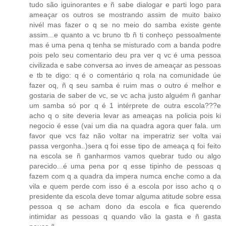
tudo são iguinorantes e ñ sabe dialogar e parti logo para
ameaçar os outros se mostrando assim de muito baixo
nivél mas fazer o q se no meio do samba existe gente
assim...e quanto a vc bruno tb ñ ti conheço pessoalmente
mas é uma pena q tenha se misturado com a banda podre
pois pelo seu comentario deu pra ver q vc é uma pessoa
civilizada e sabe conversa ao inves de ameaçar as pessoas
e tb te digo: q é o comentário q rola na comunidade úe
fazer oq, ñ q seu samba é ruim mas o outro é melhor e
gostaria de saber de vc, se vc acha justo alguém ñ ganhar
um samba só por q é 1 intérprete de outra escola???e
acho q o site deveria levar as ameaças na policia pois ki
negocio é esse (vai um dia na quadra agora quer fala. um
favor que vcs faz não voltar na imperatriz ser volta vai
passa vergonha..)sera q foi esse tipo de ameaça q foi feito
na escola se ñ ganharmos vamos quebrar tudo ou algo
parecido...é uma pena por q esse tipinho de pessoas q
fazem com q a quadra da impera numca enche como a da
vila e quem perde com isso é a escola por isso acho q o
presidente da escola deve tomar alguma atitude sobre essa
pessoa q se acham dono da escola e fica querendo
intimidar as pessoas q quando vão la gasta e ñ gasta