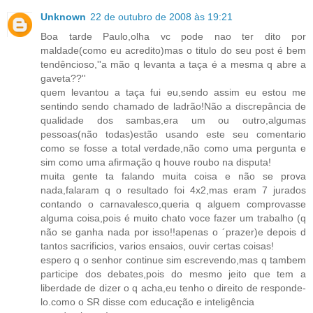
Unknown
22 de outubro de 2008 às 19:21
Boa tarde Paulo,olha vc pode nao ter dito por
maldade(como eu acredito)mas o titulo do seu post é bem
tendêncioso,''a mão q levanta a taça é a mesma q abre a
gaveta??''
quem levantou a taça fui eu,sendo assim eu estou me
sentindo sendo chamado de ladrão!Não a discrepância de
qualidade dos sambas,era um ou outro,algumas
pessoas(não todas)estão usando este seu comentario
como se fosse a total verdade,não como uma pergunta e
sim como uma afirmação q houve roubo na disputa!
muita gente ta falando muita coisa e não se prova
nada,falaram q o resultado foi 4x2,mas eram 7 jurados
contando o carnavalesco,queria q alguem comprovasse
alguma coisa,pois é muito chato voce fazer um trabalho (q
não se ganha nada por isso!!apenas o ´prazer)e depois d
tantos sacrificios, varios ensaios, ouvir certas coisas!
espero q o senhor continue sim escrevendo,mas q tambem
participe dos debates,pois do mesmo jeito que tem a
liberdade de dizer o q acha,eu tenho o direito de responde-
lo.como o SR disse com educação e inteligência