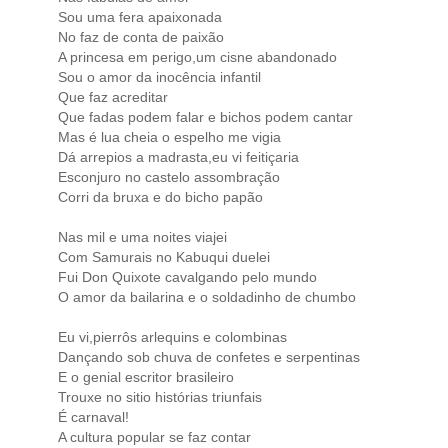
Sou uma fera apaixonada
No faz de conta de paixão
A princesa em perigo,um cisne abandonado
Sou o amor da inocência infantil
Que faz acreditar
Que fadas podem falar e bichos podem cantar
Mas é lua cheia o espelho me vigia
Dá arrepios a madrasta,eu vi feitiçaria
Esconjuro no castelo assombração
Corri da bruxa e do bicho papão
Nas mil e uma noites viajei
Com Samurais no Kabuqui duelei
Fui Don Quixote cavalgando pelo mundo
O amor da bailarina e o soldadinho de chumbo
Eu vi,pierrôs arlequins e colombinas
Dançando sob chuva de confetes e serpentinas
E o genial escritor brasileiro
Trouxe no sitio histórias triunfais
É carnaval!
A cultura popular se faz contar