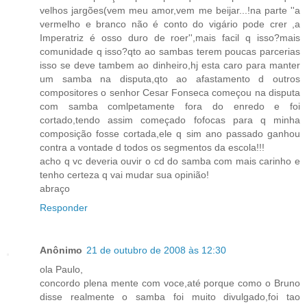
velhos jargões(vem meu amor,vem me beijar...!na parte ''a
vermelho e branco não é conto do vigário pode crer ,a
Imperatriz é osso duro de roer'',mais facil q isso?mais
comunidade q isso?qto ao sambas terem poucas parcerias
isso se deve tambem ao dinheiro,hj esta caro para manter
um samba na disputa,qto ao afastamento d outros
compositores o senhor Cesar Fonseca começou na disputa
com samba comlpetamente fora do enredo e foi
cortado,tendo assim começado fofocas para q minha
composição fosse cortada,ele q sim ano passado ganhou
contra a vontade d todos os segmentos da escola!!!
acho q vc deveria ouvir o cd do samba com mais carinho e
tenho certeza q vai mudar sua opinião!
abraço
Responder
Anônimo
21 de outubro de 2008 às 12:30
ola Paulo,
concordo plena mente com voce,até porque como o Bruno
disse realmente o samba foi muito divulgado,foi tao