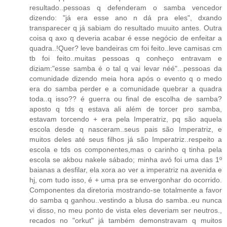
resultado..pessoas q defenderam o samba vencedor
dizendo: "já era esse ano n dá pra eles", dxando
transparecer q já sabiam do resultado muuito antes. Outra
coisa q axo q deveria acabar é esse negócio de enfeitar a
quadra..!Quer? leve bandeiras cm foi feito..leve camisas cm
tb foi feito..muitas pessoas q conheço entravam e
diziam:"esse samba é o tal q vai levar néé"...pessoas da
comunidade dizendo meia hora após o evento q o medo
era do samba perder e a comunidade quebrar a quadra
toda..q isso?? é guerra ou final de escolha de samba?
aposto q tds q estava ali além de torcer pro samba,
estavam torcendo + era pela Imperatriz, pq são aquela
escola desde q nasceram..seus pais são Imperatriz, e
muitos deles até seus filhos já são Imperatriz..respeito a
escola e tds os componentes,mas o carinho q tinha pela
escola se akbou nakele sábado; minha avó foi uma das 1º
baianas a desfilar, ela xora ao ver a imperatriz na avenida e
hj, com tudo isso, é + uma pra se envergonhar do ocorrido.
Componentes da diretoria mostrando-se totalmente a favor
do samba q ganhou..vestindo a blusa do samba..eu nunca
vi disso, no meu ponto de vista eles deveriam ser neutros.,
recados no "orkut" já também demonstravam q muitos