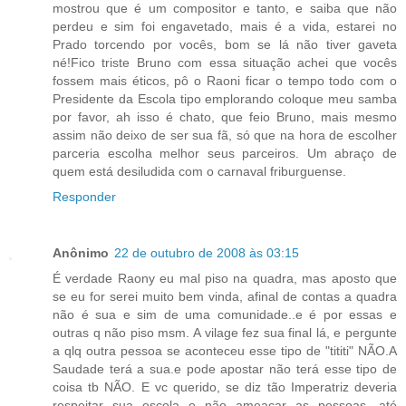
mostrou que é um compositor e tanto, e saiba que não
perdeu e sim foi engavetado, mais é a vida, estarei no
Prado torcendo por vocês, bom se lá não tiver gaveta
né!Fico triste Bruno com essa situação achei que vocês
fossem mais éticos, pô o Raoni ficar o tempo todo com o
Presidente da Escola tipo emplorando coloque meu samba
por favor, ah isso é chato, que feio Bruno, mais mesmo
assim não deixo de ser sua fã, só que na hora de escolher
parceria escolha melhor seus parceiros. Um abraço de
quem está desiludida com o carnaval friburguense.
Responder
Anônimo
22 de outubro de 2008 às 03:15
É verdade Raony eu mal piso na quadra, mas aposto que
se eu for serei muito bem vinda, afinal de contas a quadra
não é sua e sim de uma comunidade..e é por essas e
outras q não piso msm. A vilage fez sua final lá, e pergunte
a qlq outra pessoa se aconteceu esse tipo de "tititi" NÃO.A
Saudade terá a sua.e pode apostar não terá esse tipo de
coisa tb NÃO. E vc querido, se diz tão Imperatriz deveria
respeitar sua escola e não ameaçar as pessoas, até