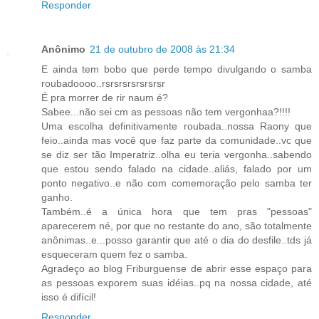
Responder
Anônimo
21 de outubro de 2008 às 21:34
E ainda tem bobo que perde tempo divulgando o samba
roubadoooo..rsrsrsrsrsrsrsr
É pra morrer de rir naum é?
Sabee...não sei cm as pessoas não tem vergonhaa?!!!!
Uma escolha definitivamente roubada..nossa Raony que
feio..ainda mas você que faz parte da comunidade..vc que
se diz ser tão Imperatriz..olha eu teria vergonha..sabendo
que estou sendo falado na cidade..aliás, falado por um
ponto negativo..e não com comemoração pelo samba ter
ganho.
Também..é a única hora que tem pras "pessoas"
aparecerem né, por que no restante do ano, são totalmente
anônimas..e...posso garantir que até o dia do desfile..tds já
esqueceram quem fez o samba.
Agradeço ao blog Friburguense de abrir esse espaço para
as pessoas exporem suas idéias..pq na nossa cidade, até
isso é difícil!
Responder