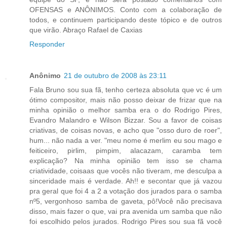
OFENSAS e ANÔNIMOS. Conto com a colaboração de
todos, e continuem participando deste tópico e de outros
que virão. Abraço Rafael de Caxias
Responder
Anônimo
21 de outubro de 2008 às 23:11
Fala Bruno sou sua fã, tenho certeza absoluta que vc é um
ótimo compositor, mais não posso deixar de frizar que na
minha opinião o melhor samba era o do Rodrigo Pires,
Evandro Malandro e Wilson Bizzar. Sou a favor de coisas
criativas, de coisas novas, e acho que "osso duro de roer",
hum... não nada a ver. "meu nome é merlim eu sou mago e
feiticeiro, pirlim, pimpim, alacazam, caramba tem
explicação? Na minha opinião tem isso se chama
criatividade, coisaas que vocês não tiveram, me desculpa a
sinceridade mais é verdade. Ah!! e secontar que já vazou
pra geral que foi 4 a 2 a votação dos jurados para o samba
nº5, vergonhoso samba de gaveta, pô!Você não precisava
disso, mais fazer o que, vai pra avenida um samba que não
foi escolhido pelos jurados. Rodrigo Pires sou sua fã você