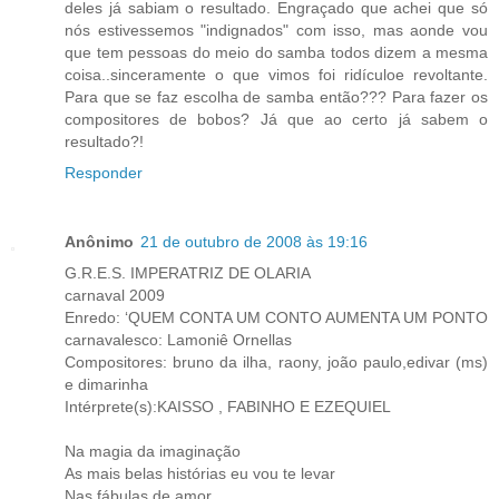
deles já sabiam o resultado. Engraçado que achei que só
nós estivessemos "indignados" com isso, mas aonde vou
que tem pessoas do meio do samba todos dizem a mesma
coisa..sinceramente o que vimos foi ridículoe revoltante.
Para que se faz escolha de samba então??? Para fazer os
compositores de bobos? Já que ao certo já sabem o
resultado?!
Responder
Anônimo
21 de outubro de 2008 às 19:16
G.R.E.S. IMPERATRIZ DE OLARIA
carnaval 2009
Enredo: ‘QUEM CONTA UM CONTO AUMENTA UM PONTO
carnavalesco: Lamoniê Ornellas
Compositores: bruno da ilha, raony, joão paulo,edivar (ms)
e dimarinha
Intérprete(s):KAISSO , FABINHO E EZEQUIEL
Na magia da imaginação
As mais belas histórias eu vou te levar
Nas fábulas de amor