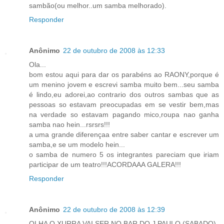
sambão(ou melhor..um samba melhorado).
Responder
Anônimo
22 de outubro de 2008 às 12:33
Ola...
bom estou aqui para dar os parabéns ao RAONY,porque é
um menino jovem e escrevi samba muito bem...seu samba
é lindo,eu adorei,ao contrario dos outros sambas que as
pessoas so estavam preocupadas em se vestir bem,mas
na verdade so estavam pagando mico,roupa nao ganha
samba nao hein...rsrsrs!!!
a uma grande diferençaa entre saber cantar e escrever um
samba,e se um modelo hein...
o samba de numero 5 os integrantes pareciam que iriam
participar de um teatro!!!ACORDAAA GALERA!!!
Responder
Anônimo
22 de outubro de 2008 às 12:39
OLHA O XURRA VAI SER NO BAR DO J.PAULO (SABADO)