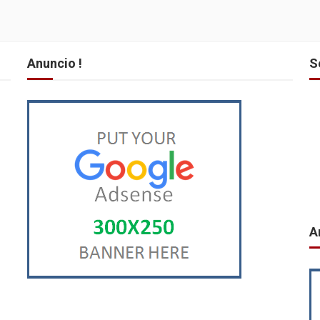
Anuncio !
S
A