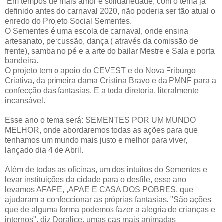
Em tempos de mais amor e solidariedade, com o tema já
definido antes do carnaval 2020, não poderia ser tão atual o
enredo do Projeto Social Sementes.
O Sementes é uma escola de carnaval, onde ensina
artesanato, percussão, dança ( através da comissão de
frente), samba no pé e a arte do bailar Mestre e Sala e porta
bandeira.
O projeto tem o apoio do CEVEST e do Nova Friburgo
Criativa, da primeira dama Cristina Bravo e da PMNF para a
confecção das fantasias. E a toda diretoria, literalmente
incansável.
Esse ano o tema será: SEMENTES POR UM MUNDO
MELHOR, onde abordaremos todas as ações para que
tenhamos um mundo mais justo e melhor para viver,
lançado dia 4 de Abril.
Além de todas as oficinas, um dos intuitos do Sementes e
levar instituições da cidade para o desfile, esse ano
levamos AFAPE, ,APAE E CASA DOS POBRES, que
ajudaram a confeccionar as próprias fantasias. "São ações
que de alguma forma podemos fazer a alegria de crianças e
internos", diz Doralice, umas das mais animadas