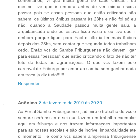
comentários, vi que muita gente só sabe criticar... eu
mesmo tive que ir embora antes de ver minha escola
passar pois se essas pessoas que estão criticando não
sabem, os últimos ônibus passam às 23hs e não foi só eu
não, quando a Saudade passou muita gente saiu, a
arquibancada onde eu estava ficou vazia e eu tive que ir
embora porque liguei para Faol e não ia ter mais ônibus
depois das 23hs, sem contar que segunda todos trabalham
cedo. Então vcs do Samba Friburguense não devem ligar
para essas "pessoas" que estão criticando o fato de não ter
foto de todas as agramiações. O que vcs fazem pelo
carnaval de Friburgo por amor ao samba sem ganhar nada
em troca ja diz tudo!!!!!!
Responder
Anônimo
8 de fevereiro de 2010 às 20:30
Ao Portal Samba Friburguense , adimiro o trabalho de vcs e
sempre será assim e sei que fazem um trabalho exemplar
aqui em friburgo e nos trazem informaçoes importantes
para as nossas escolas e são de incrivel imparcialidade até
o momento , e como vcs sabem aimprensa friburguense