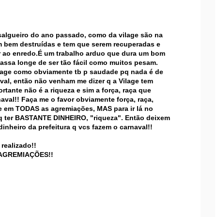
salgueiro do ano passado, como da vilage são na
am bem destruídas e tem que serem recuperadas e
r ao enredo.É um trabalho arduo que dura um bom
passa longe de ser tão fácil como muitos pesam.
vilage como obviamente tb p saudade pq nada é de
val, então não venham me dizer q a Vilage tem
rtante não é a riqueza e sim a força, raça que
val!! Faça me o favor obviamente força, raça,
te em TODAS as agremiações, MAS para ir lá no
 q ter BASTANTE DINHEIRO, "riqueza". Então deixem
inheiro da prefeitura q vcs fazem o carnaval!!
ealizado!!
AGREMIAÇÕES!!