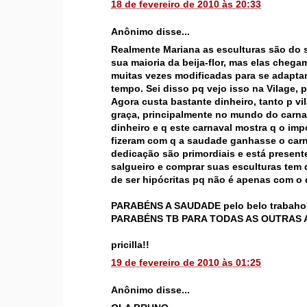
18 de fevereiro de 2010 às 20:33
Anônimo disse...
Realmente Mariana as esculturas são do 
sua maioria da beija-flor, mas elas cheg
muitas vezes modificadas para se adapta
tempo. Sei disso pq vejo isso na Vilage, 
Agora custa bastante dinheiro, tanto p 
graça, principalmente no mundo do carna
dinheiro e q este carnaval mostra q o impo
fizeram com q a saudade ganhasse o carna
dedicação são primordiais e está presen
salgueiro e comprar suas esculturas tem
de ser hipócritas pq não é apenas com o d
PARABÉNS A SAUDADE pelo belo trabaho r
PARABÉNS TB PARA TODAS AS OUTRAS 
pricilla!!
19 de fevereiro de 2010 às 01:25
Anônimo disse...