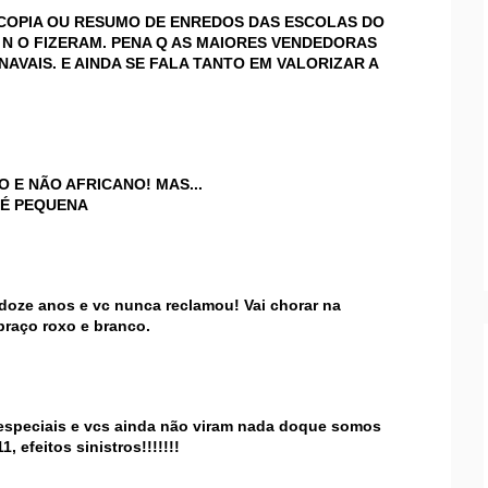
COPIA OU RESUMO DE ENREDOS DAS ESCOLAS DO
Z N O FIZERAM. PENA Q AS MAIORES VENDEDORAS
AVAIS. E AINDA SE FALA TANTO EM VALORIZAR A
O E NÃO AFRICANO! MAS...
 É PEQUENA
 doze anos e vc nunca reclamou! Vai chorar na
braço roxo e branco.
especiais e vcs ainda não viram nada doque somos
efeitos sinistros!!!!!!!