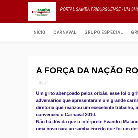
PORTAL SAMBA FRIBURGUENSE - UM S
INICIO
CARNAVAL
GRUPO ESPECIAL
GR
A FORÇA DA NAÇÃO R
20:24
Um grito abençoado pelos orixás, esse foi o gr
adversários que apresentaram um grande carna
diretoria que realizou um execelente trabalho,
convenceu o Carnaval 2010.
Não há dúvida que o intérprete Evandro Maland
uma nova cara ao samba enredo que foi um dos