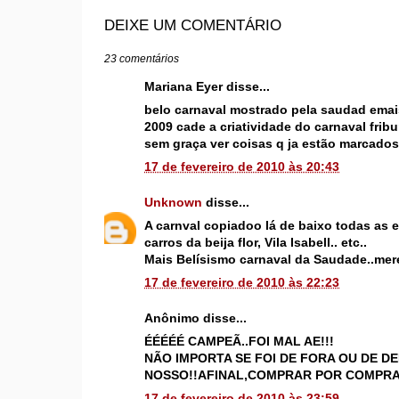
DEIXE UM COMENTÁRIO
23 comentários
Mariana Eyer disse...
belo carnaval mostrado pela saudad emai
2009 cade a criatividade do carnaval fribu
sem graça ver coisas q ja estão marcados
17 de fevereiro de 2010 às 20:43
Unknown
disse...
A carnval copiadoo lá de baixo todas as 
carros da beija flor, Vila Isabell.. etc..
Mais Belísismo carnaval da Saudade..merec
17 de fevereiro de 2010 às 22:23
Anônimo disse...
ÉÉÉÉÉ CAMPEÃ..FOI MAL AE!!!
NÃO IMPORTA SE FOI DE FORA OU DE D
NOSSO!!AFINAL,COMPRAR POR COMPRA
17 de fevereiro de 2010 às 23:59