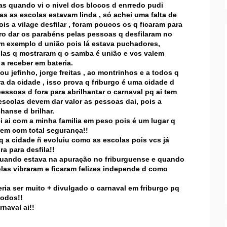
mas quando vi o nivel dos blocos d enrredo pudi
as as escolas estavam linda , só achei uma falta de
is a vilage desfilar , foram poucos os q ficaram para
ro dar os parabéns pelas pessoas q desfilaram no
um exemplo d união pois lá estava puchadores,
colas q mostraram q o samba é união e vcs valem
 a receber em bateria.
u jefinho, jorge freitas , ao montrinhos e a todos q
a da cidade , isso prova q friburgo é uma cidade d
essoas d fora para abrilhantar o carnaval pq ai tem
escolas devem dar valor as pessoas dai, pois a
hanse d brilhar.
ei ai com a minha familia em peso pois é um lugar q
irem com total segurança!!
q a cidade ñ evoluiu como as escolas pois vcs já
ra para desfila!!
is quando estava na apuração no friburguense e quando
olas vibraram e ficaram felizes independe d como
ria ser muito + divulgado o carnaval em friburgo pq
todos!!
naval ai!!