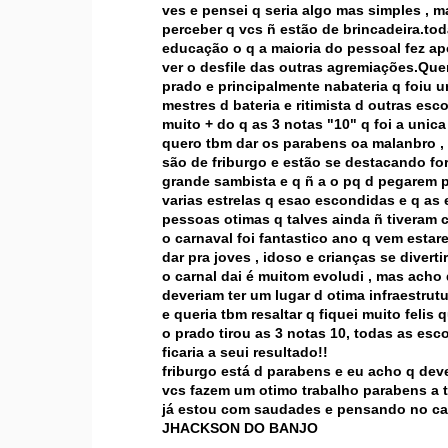
ves e pensei q seria algo mas simples , 
perceber q vcs ñ estão de brincadeira.tod
educação o q a maioria do pessoal fez apo
ver o desfile das outras agremiações.Que
prado e principalmente nabateria q foiu 
mestres d bateria e ritimista d outras es
muito + do q as 3 notas "10" q foi a unica
quero tbm dar os parabens oa malanbro , o
são de friburgo e estão se destacando for
grande sambista e q ñ a o pq d pegarem p
varias estrelas q esao escondidas e q as 
pessoas otimas q talves ainda ñ tiveram c
o carnaval foi fantastico ano q vem estar
dar pra joves , idoso e crianças se divert
o carnal dai é muitom evoludi , mas acho 
deveriam ter um lugar d otima infraestrutu
e queria tbm resaltar q fiquei muito fel
o prado tirou as 3 notas 10, todas as esc
ficaria a seui resultado!!
friburgo está d parabens e eu acho q deve
vcs fazem um otimo trabalho parabens a 
já estou com saudades e pensando no car
JHACKSON DO BANJO