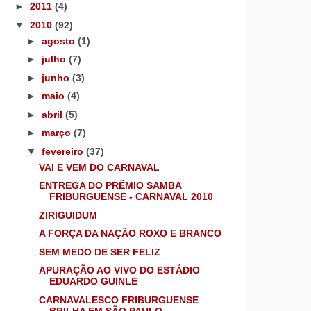
►
2011
(4)
▼
2010
(92)
►
agosto
(1)
►
julho
(7)
►
junho
(3)
►
maio
(4)
►
abril
(5)
►
março
(7)
▼
fevereiro
(37)
VAI E VEM DO CARNAVAL
ENTREGA DO PRÊMIO SAMBA
FRIBURGUENSE - CARNAVAL 2010
ZIRIGUIDUM
A FORÇA DA NAÇÃO ROXO E BRANCO
SEM MEDO DE SER FELIZ
APURAÇÃO AO VIVO DO ESTÁDIO
EDUARDO GUINLE
CARNAVALESCO FRIBURGUENSE
BRILHA EM SÃO PAULO