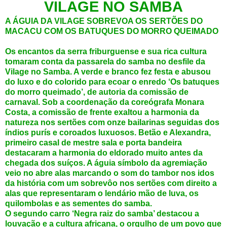
VILAGE NO SAMBA
A ÁGUIA DA VILAGE SOBREVOA OS SERTÕES DO
MACACU COM OS BATUQUES DO MORRO QUEIMADO
Os encantos da serra friburguense e sua rica cultura
tomaram conta da passarela do samba no desfile da
Vilage no Samba. A verde e branco fez festa e abusou
do luxo e do colorido para ecoar o enredo ‘Os batuques
do morro queimado’, de autoria da comissão de
carnaval. Sob a coordenação da coreógrafa Monara
Costa, a comissão de frente exaltou a harmonia da
natureza nos sertões com onze bailarinas seguidas dos
índios purís e coroados luxuosos. Betão e Alexandra,
primeiro casal de mestre sala e porta bandeira
destacaram a harmonia do eldorado muito antes da
chegada dos suíços. A águia símbolo da agremiação
veio no abre alas marcando o som do tambor nos idos
da história com um sobrevôo nos sertões com direito a
alas que representaram o lendário mão de luva, os
quilombolas e as sementes do samba.
O segundo carro ‘Negra raiz do samba’ destacou a
louvação e a cultura africana, o orgulho de um povo que