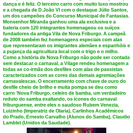
dança e é feliz. O terceiro carro com muito luxo mostrou
e a chegada de D.João VI com o destaque Júlio Santos,
um dos campeões do Concurso Municipal de Fantasias.
Monsenhor Miranda ganhou uma ala exclusiva e a
bateria com 120 integrantes homenageou os suíços
fundadores da antiga Vila de Nova Friburgo. A campeã
de 2008 também fez homenagens especiais com alas
que representaram os imigrantes alemães e espanhóis e
a pujança da agricultura local com o trigo e o milho.
Como a história de Nova Friburgo não pode ser contada
sem destacar o carnaval, a Vilage rendeu homenagem a
todas as co-irmãs dos desfiles com alas de passistas
caracterizados com as cores das demais agremiações
carnavalescas. O encerramento com chave de ouro do
desfile cheio de brilho e muita pompa se deu como
carro ‘Nova Friburgo, celeiro de bamba, um verdadeiro
reduto do samba exaltando, os ícones do carnaval
friburguense, entre eles o saudoso Rubem Venezia,
Luizinho (Imperatriz de Olaria), Carlinhos Acadêmicos
do Prado, Ernesto Carvalho (Alunos do Samba), Claudio
Lamblet (Unidos da Saudade).