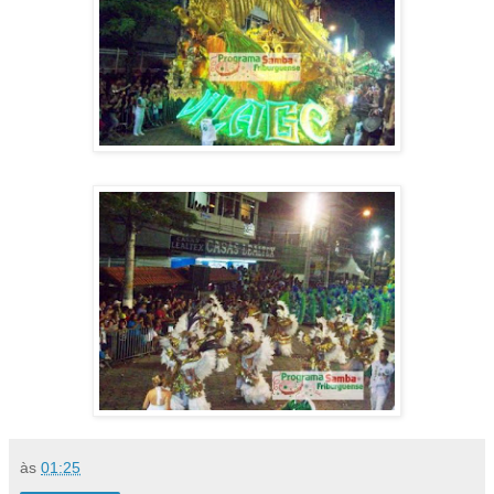
às
01:25