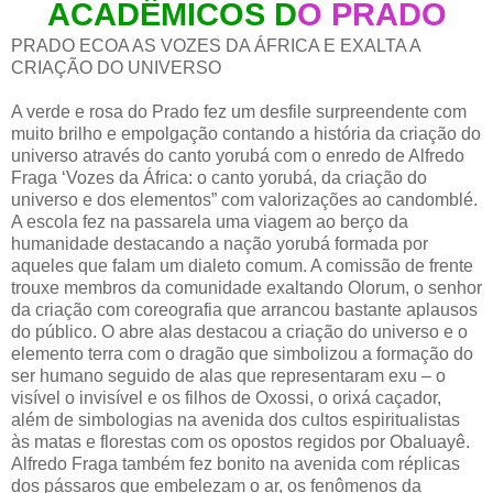
ACADÊMICOS D
O PRADO
PRADO ECOA AS VOZES DA ÁFRICA E EXALTA A
CRIAÇÃO DO UNIVERSO
A verde e rosa do Prado fez um desfile surpreendente com
muito brilho e empolgação contando a história da criação do
universo através do canto yorubá com o enredo de Alfredo
Fraga ‘Vozes da África: o canto yorubá, da criação do
universo e dos elementos” com valorizações ao candomblé.
A escola fez na passarela uma viagem ao berço da
humanidade destacando a nação yorubá formada por
aqueles que falam um dialeto comum. A comissão de frente
trouxe membros da comunidade exaltando Olorum, o senhor
da criação com coreografia que arrancou bastante aplausos
do público. O abre alas destacou a criação do universo e o
elemento terra com o dragão que simbolizou a formação do
ser humano seguido de alas que representaram exu – o
visível o invisível e os filhos de Oxossi, o orixá caçador,
além de simbologias na avenida dos cultos espiritualistas
às matas e florestas com os opostos regidos por Obaluayê.
Alfredo Fraga também fez bonito na avenida com réplicas
dos pássaros que embelezam o ar, os fenômenos da