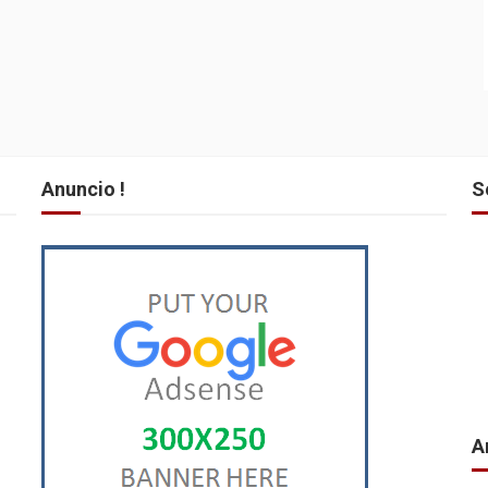
Anuncio !
S
A