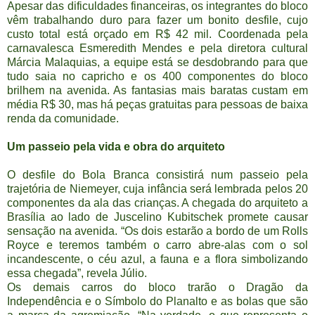
Apesar das dificuldades financeiras, os integrantes do bloco
vêm trabalhando duro para fazer um bonito desfile, cujo
custo total está orçado em R$ 42 mil. Coordenada pela
carnavalesca Esmeredith Mendes e pela diretora cultural
Márcia Malaquias, a equipe está se desdobrando para que
tudo saia no capricho e os 400 componentes do bloco
brilhem na avenida. As fantasias mais baratas custam em
média R$ 30, mas há peças gratuitas para pessoas de baixa
renda da comunidade.
Um passeio pela vida e obra do arquiteto
O desfile do Bola Branca consistirá num passeio pela
trajetória de Niemeyer, cuja infância será lembrada pelos 20
componentes da ala das crianças. A chegada do arquiteto a
Brasília ao lado de Juscelino Kubitschek promete causar
sensação na avenida. “Os dois estarão a bordo de um Rolls
Royce e teremos também o carro abre-alas com o sol
incandescente, o céu azul, a fauna e a flora simbolizando
essa chegada”, revela Júlio.
Os demais carros do bloco trarão o Dragão da
Independência e o Símbolo do Planalto e as bolas que são