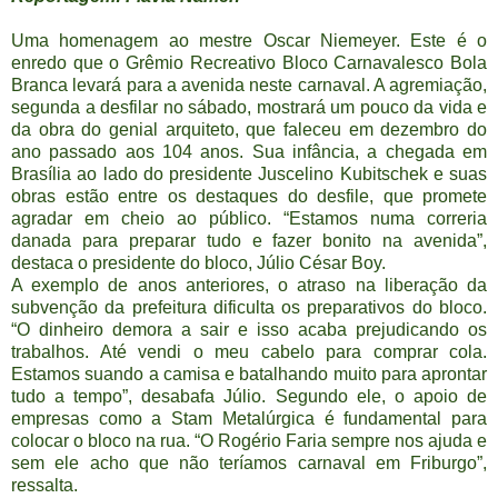
Uma homenagem ao mestre Oscar Niemeyer. Este é o
enredo que o Grêmio Recreativo Bloco Carnavalesco Bola
Branca levará para a avenida neste carnaval. A agremiação,
segunda a desfilar no sábado, mostrará um pouco da vida e
da obra do genial arquiteto, que faleceu em dezembro do
ano passado aos 104 anos. Sua infância, a chegada em
Brasília ao lado do presidente Juscelino Kubitschek e suas
obras estão entre os destaques do desfile, que promete
agradar em cheio ao público. “Estamos numa correria
danada para preparar tudo e fazer bonito na avenida”,
destaca o presidente do bloco, Júlio César Boy.
A exemplo de anos anteriores, o atraso na liberação da
subvenção da prefeitura dificulta os preparativos do bloco.
“O dinheiro demora a sair e isso acaba prejudicando os
trabalhos. Até vendi o meu cabelo para comprar cola.
Estamos suando a camisa e batalhando muito para aprontar
tudo a tempo”, desabafa Júlio. Segundo ele, o apoio de
empresas como a Stam Metalúrgica é fundamental para
colocar o bloco na rua. “O Rogério Faria sempre nos ajuda e
sem ele acho que não teríamos carnaval em Friburgo”,
ressalta.