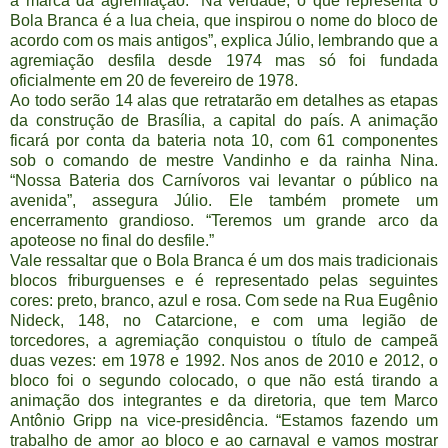
a marca da agremiação. “Na verdade, o que representa o
Bola Branca é a lua cheia, que inspirou o nome do bloco de
acordo com os mais antigos”, explica Júlio, lembrando que a
agremiação desfila desde 1974 mas só foi fundada
oficialmente em 20 de fevereiro de 1978.
Ao todo serão 14 alas que retratarão em detalhes as etapas
da construção de Brasília, a capital do país. A animação
ficará por conta da bateria nota 10, com 61 componentes
sob o comando de mestre Vandinho e da rainha Nina.
“Nossa Bateria dos Carnívoros vai levantar o público na
avenida”, assegura Júlio. Ele também promete um
encerramento grandioso. “Teremos um grande arco da
apoteose no final do desfile.”
Vale ressaltar que o Bola Branca é um dos mais tradicionais
blocos friburguenses e é representado pelas seguintes
cores: preto, branco, azul e rosa. Com sede na Rua Eugênio
Nideck, 148, no Catarcione, e com uma legião de
torcedores, a agremiação conquistou o título de campeã
duas vezes: em 1978 e 1992. Nos anos de 2010 e 2012, o
bloco foi o segundo colocado, o que não está tirando a
animação dos integrantes e da diretoria, que tem Marco
Antônio Gripp na vice-presidência. “Estamos fazendo um
trabalho de amor ao bloco e ao carnaval e vamos mostrar