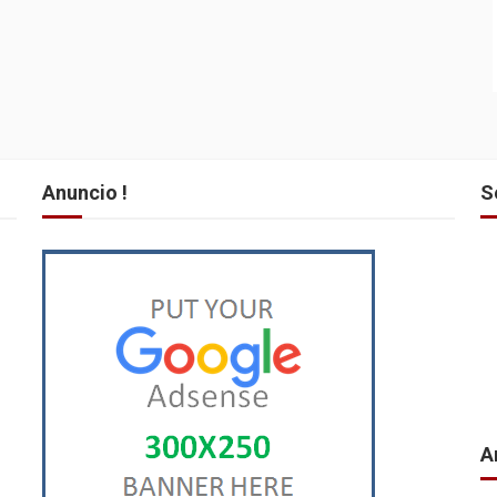
Anuncio !
S
A