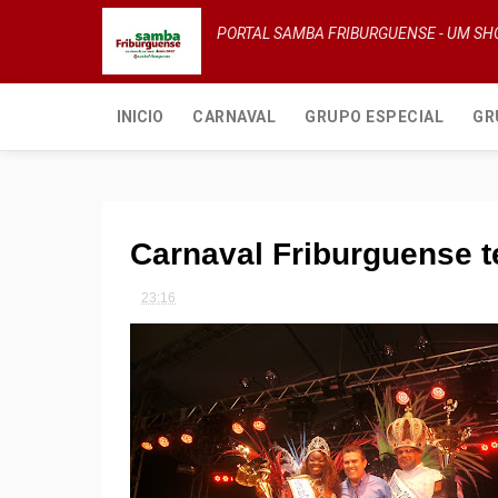
PORTAL SAMBA FRIBURGUENSE - UM S
INICIO
CARNAVAL
GRUPO ESPECIAL
GR
Carnaval Friburguense 
23:16