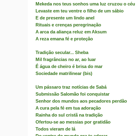
Mekeda nos teus sonhos uma luz cruzou o céu
Levaste em teu ventre o filho de um sábio
E de presente um lindo anel
Rituais e crenças peregrinação
A arca da aliança reluz em Aksum
A reza emana fé e proteção
Tradição secular... Sheba
Mil fragrâncias no ar, ao luar
É água de cheiro é brisa do mar
Sociedade matrilinear (bis)
Um pássaro traz notícias de Sabá
Submissão Salomão foi conquistar
Senhor dos mundos aos pecadores perdão
A cura pela fé em tua adoração
Rainha do sul cristã na tradição
Ofertou-se ao messias por gratidão
Todos vieram de lá
Do ventre do mundo pra te adorar