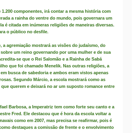
e 1.200 componentes, irá contar a mesma história com
derada a rainha do ventre do mundo, pois governara um
la é citada em inúmeras religiões de maneiras diversas.
ra o público no desfile.
, a agremiação mostrará as visões do judaísmo, do
na sobre um reino governando por uma mulher e de sua
acredita-se que o Rei Salomão e a Rainha de Sabá
filho que foi chamado Menelik. Nas outras religiões, a
o em busca de sabedoria e ambos eram vistos apenas
rosas. Segundo Márcio, a escola mostrará como as
 que querem e deixará no ar um suposto romance entre
fael Barbosa, a Imperatriz tem como forte seu canto e a
stre Fred. Ele destacou que é hora da escola voltar a
arnavais como em 2007, mas precisa se reafirmar, pois é
como destaques a comissão de frente e o envolvimento