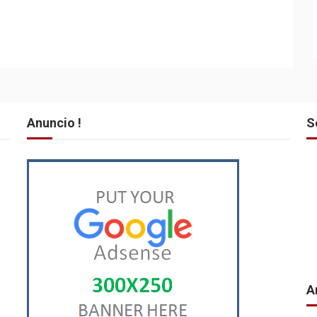
Anuncio !
S
A