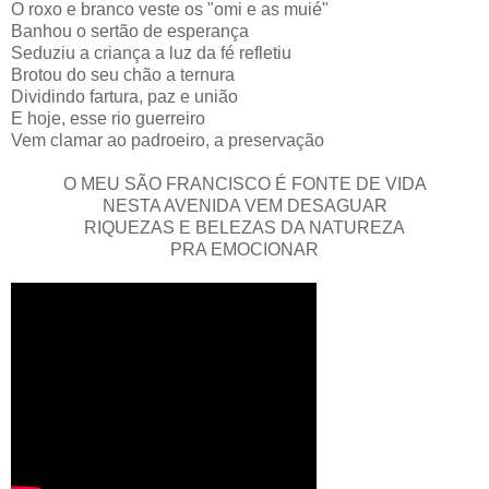
O roxo e branco veste os "omi e as muié"
Banhou o sertão de esperança
Seduziu a criança a luz da fé refletiu
Brotou do seu chão a ternura
Dividindo fartura, paz e união
E hoje, esse rio guerreiro
Vem clamar ao padroeiro, a preservação
O MEU SÃO FRANCISCO É FONTE DE VIDA
NESTA AVENIDA VEM DESAGUAR
RIQUEZAS E BELEZAS DA NATUREZA
PRA EMOCIONAR