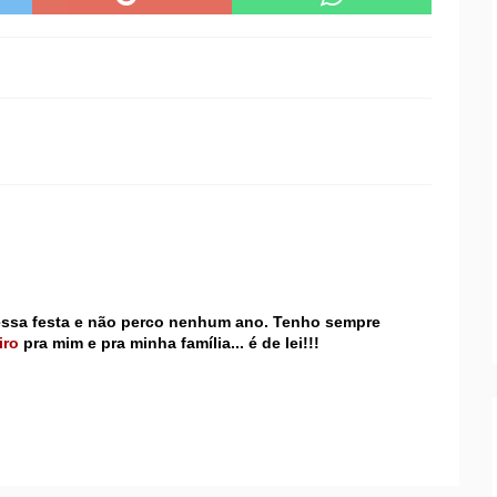
 essa festa e não perco nenhum ano. Tenho sempre
iro
pra mim e pra minha família... é de lei!!!