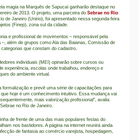
pela magia na Marquês de Sapucaí ganharão destaque no
ereiro de 2013. O projeto, uma parceira do
Sebrae no Rio
o de Janeiro (Unirio), foi apresentado nessa segunda-feira
jetos (Finep), zona sul da cidade.
monia e profissional de movimentos – responsável pela
da –, além de grupos como Ala das Baianas, Comissão de
 categorias que constam do cadastro.
dores individuais (MEI) opinarão sobre cursos ou
e experiência, escolas onde trabalhou, endereço e
ues do ambiente virtual.
a a formalização e prevê uma série de capacitações para
o que hoje é um conhecimento intuitivo. Essa mudança vai
sequentemente, mais valorização profissional”, avalia
 Sebrae no Rio de Janeiro.
 linha de frente de uma das mais populares festas do
alham nos bastidores. A página na internet reunirá ainda
nfecção de fantasia ao comércio varejista, hospedagem,