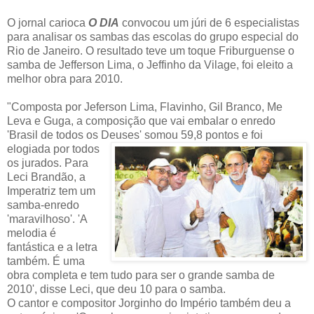
O jornal carioca
O DIA
convocou um júri de 6 especialistas
para analisar os sambas das escolas do grupo especial do
Rio de Janeiro. O resultado teve um toque Friburguense o
samba de Jefferson Lima, o Jeffinho da Vilage, foi eleito a
melhor obra para 2010.
"Composta por Jeferson Lima, Flavinho, Gil Branco, Me
Leva e Guga, a composição que vai embalar o enredo
'Brasil de todos os Deuses' somou 59,8 pont
os e foi
elogiada por todos
os jurados. Para
Leci Brandão, a
Imperatriz tem um
samba-enredo
'maravilhoso'. 'A
melodia é
fantástica e a letra
também. É uma
obra completa e tem tudo para ser o grande samba de
2010', disse Leci, que deu 10 para o samba.
O cantor e compositor Jorginho do Império também deu a