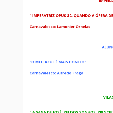
IMPERA
" IMPERATRIZ OPUS 32: QUANDO A ÓPERA D
Carnavalesco: Lamonier Ornelas
ALUN
"O MEU AZUL É MAIS BONITO"
Carnavalesco: Alfredo Fraga
VILA
" A SAGA DE JOSÉ: REI DOS SONHOS, PRINCIP