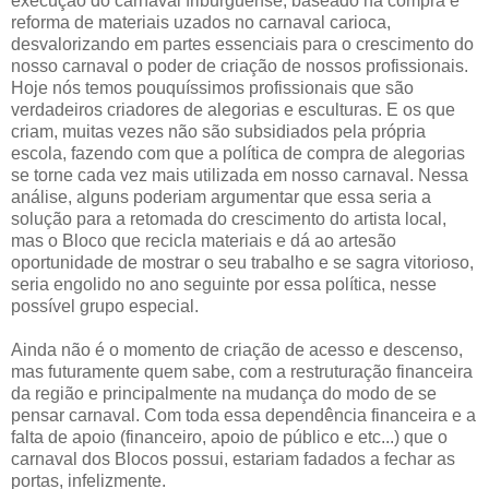
execução do carnaval friburguense, baseado na compra e
reforma de materiais uzados no carnaval carioca,
desvalorizando em partes essenciais para o crescimento do
nosso carnaval o poder de criação de nossos profissionais.
Hoje nós temos pouquíssimos profissionais que são
verdadeiros criadores de alegorias e esculturas. E os que
criam, muitas vezes não são subsidiados pela própria
escola, fazendo com que a política de compra de alegorias
se torne cada vez mais utilizada em nosso carnaval. Nessa
análise, alguns poderiam argumentar que essa seria a
solução para a retomada do crescimento do artista local,
mas o Bloco que recicla materiais e dá ao artesão
oportunidade de mostrar o seu trabalho e se sagra vitorioso,
seria engolido no ano seguinte por essa política, nesse
possível grupo especial.
Ainda não é o momento de criação de acesso e descenso,
mas futuramente quem sabe, com a restruturação financeira
da região e principalmente na mudança do modo de se
pensar carnaval. Com toda essa dependência financeira e a
falta de apoio (financeiro, apoio de público e etc...) que o
carnaval dos Blocos possui, estariam fadados a fechar as
portas, infelizmente.