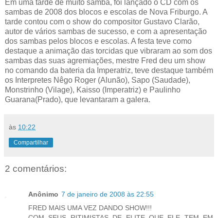
Em uma tarde de muito samba, foi lançado o
CD
com os
sambas de 2008 dos blocos e escolas de Nova Friburgo. A
tarde contou com o
show
do compositor Gustavo Clarão,
autor de vários sambas de sucesso, e com a apresentação
dos sambas pelos blocos e escolas. A festa teve como
destaque a animação das torcidas que vibraram ao som dos
sambas das suas agremiações, mestre Fred deu um
show
no comando da bateria da Imperatriz, teve destaque
também
os Interpretes Nêgo
Roger
(
Alunão
), Sapo (Saudade),
Monstrinho
(
Vilage
),
Kaisso
(Imperatriz) e Paulinho
Guarana(Prado), que levantaram a galera.
às
10:22
Compartilhar
2 comentários:
Anônimo
7 de janeiro de 2008 às 22:55
FRED MAIS UMA VEZ DANDO SHOW!!!
COM SEUS RITIMISTAS DE ELITE QUE ELE TEM EM