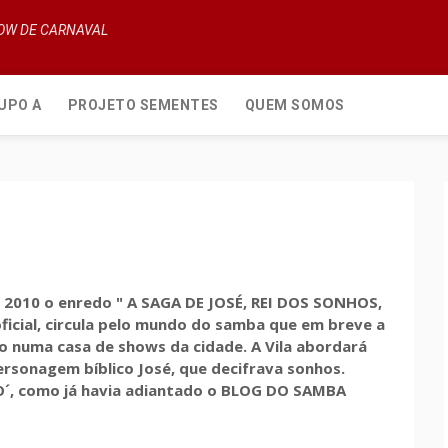
HOW DE CARNAVAL
UPO A
PROJETO SEMENTES
QUEM SOMOS
m 2010 o enredo " A SAGA DE JOSÉ, REI DOS SONHOS,
oficial, circula pelo mundo do samba que em breve a
o numa casa de shows da cidade. A Vila abordará
rsonagem bíblico José, que decifrava sonhos.
O´, como já havia adiantado o BLOG DO SAMBA