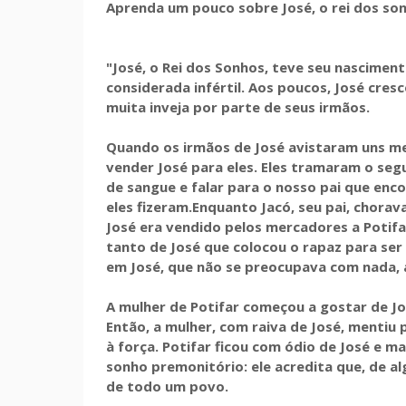
Aprenda um pouco sobre José, o rei dos so
"José, o Rei dos Sonhos, teve seu nascimen
considerada infértil. Aos poucos, José cres
muita inveja por parte de seus irmãos.
Quando os irmãos de José avistaram uns m
vender José para eles. Eles tramaram o segu
de sangue e falar para o nosso pai que enco
eles fizeram.Enquanto Jacó, seu pai, chorav
José era vendido pelos mercadores a Potifa
tanto de José que colocou o rapaz para ser
em José, que não se preocupava com nada, 
A mulher de Potifar começou a gostar de Jo
Então, a mulher, com raiva de José, mentiu 
à força. Potifar ficou com ódio de José e 
sonho premonitório: ele acredita que, de al
de todo um povo.