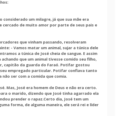
nhos:
to considerado um milagre, já que sua mãe era
ce cercado de muito amor por parte de seus pais e
ercadores que vinham passando, resolveram
inte: - Vamos matar um animal, sujar a túnica dele
ntramos a túnica de José cheia de sangue. E assim
a achando que um animal tivesse comido seu filho,
r, capitão da guarda do Faraó. Potifar gostou
 seu empregado particular. Potifar confiava tanto
a não ser com a comida que comia.
sé. Mas, José era homem de Deus e não era certo.
para o marido, dizendo que José tinha agarrado ela
mandou prender o rapaz.Certo dia, José tem um
guma forma, de alguma maneira, ele será rei e líder