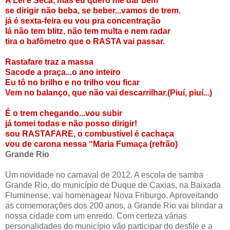
A Lei é Seca, mas eu quero me dar bem
se dirigir não beba, se beber...vamos de trem.
já é sexta-feira eu vou pra concentração
lá não tem blitz, não tem multa e nem radar
tira o bafômetro que o RASTA vai passar.
Rastafare traz a massa
Sacode a praça...o ano inteiro
Eu tô no brilho e no trilho vou ficar
Vem no balanço, que não vai descarrilhar.(Piuí, piuí...)
É o trem chegando...vou subir
já tomei todas e não posso dirigir!
sou RASTAFARE, o combustível é cachaça
vou de carona nessa “Maria Fumaça (refrão)
Grande Rio
Um novidade no carnaval de 2012. A escola de samba
Grande Rio, do município de Duque de Caxias, na Baixada
Fluminense, vai homenagear Nova Friburgo. Aproveitando
as comemorações dos 200 anos, a Grande Rio vai blindar a
nossa cidade com um enredo. Com certeza várias
personalidades do município vão participar do desfile e a