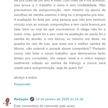
vai pra mais de um ano e meio, com mais de 4 mil acessos,
isso prova q o trabalho é sério e tem credibilidade. Não
precisamos de autopromoção, nem mesmo na época de
escolhas de samba usamos o blog ou o programa pra isso.
A avaliação foi feita por uma pessoa que não tem nenhum
vínculo com as nossas composições e tem carta branca pra
falar bem ou mal do que escrevemos. A vilage não foi a
maior nota, quem foi a aior nota na avaliação do paulo foi o
samba do alunão. e nos blocos, vc mesmo me disse, na
quadra do raio de luar, que esse era o melhor samba de
blocos, não entendi o porquê desse comentário? Portanto
raony, não bote o nosso trabalho, que demoramos tanto
tempo pra consolidar, em xeque. esse é o único espaço
realmente voltado ao samba de friburgo e nunca será
usado para autopromoção, seja de quem for!
abraço a todos
Responder
Redação
14 de janeiro de 2009 às 14:34
Este comentário foi removido pelo autor.