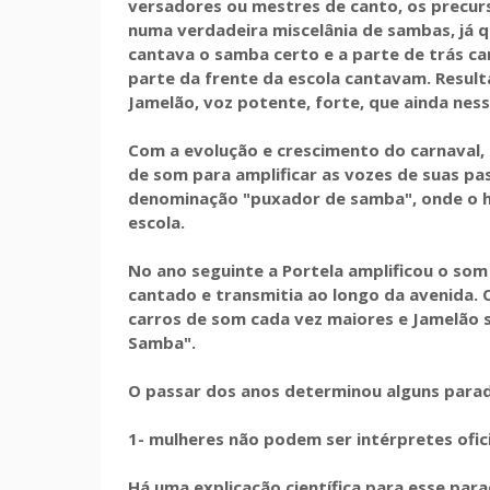
versadores ou mestres de canto, os precur
numa verdadeira miscelânia de sambas, já q
cantava o samba certo e a parte de trás c
parte da frente da escola cantavam. Result
Jamelão, voz potente, forte, que ainda ne
Com a evolução e crescimento do carnaval, 
de som para amplificar as vozes de suas pa
denominação "puxador de samba", onde o 
escola.
No ano seguinte a Portela amplificou o som
cantado e transmitia ao longo da avenida. 
carros de som cada vez maiores e Jamelão 
Samba".
O passar dos anos determinou alguns parad
1- mulheres não podem ser intérpretes ofic
Há uma explicação científica para esse par