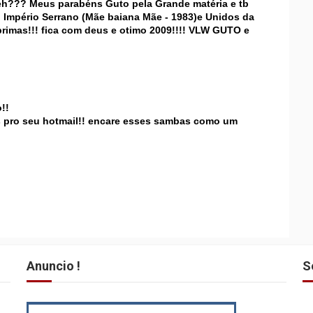
neh??? Meus parabéns Guto pela Grande matéria e tb
 Império Serrano (Mãe baiana Mãe - 1983)e Unidos da
 primas!!! fica com deus e otimo 2009!!!! VLW GUTO e
!!
s pro seu hotmail!! encare esses sambas como um
Anuncio !
S