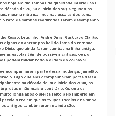
mos hoje em dia sambas de qualidade inferior aos
 década de 70, 80 e início dos 90). Segundo os
ais, mesma métrica, mesmas escalas dos tons,
ca o fato de sambas reeditados terem desempenho
io Russo, Lequinho, André Diniz, Gusttavo Clarão,
as dignas de entrar pro hall da fama do carnaval.
Diniz, que ainda fazem sambas na linha antiga,
 as escolas têm de possíveis críticas, ou por
imos podem mudar toda a ordem do carnaval.
que acompanharam parte dessa mudança: Jamelão,
Estácio. Digo que eles acompanharam parte dessa
ipalmente na década de 90 e início dos 2000, os
rpretes e não mais o contrário. Os outros
 muito longa após o alerta feito pelo Império em
previa a era em que as "Super-Escolas de Samba
s os antigos também eram e ainda são.