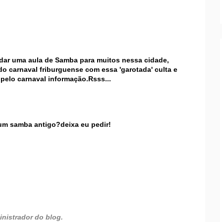
dar uma aula de Samba para muitos nessa cidade,
do carnaval friburguense com essa 'garotada' culta e
pelo carnaval informação.Rsss...
,um samba antigo?deixa eu pedir!
nistrador do blog.