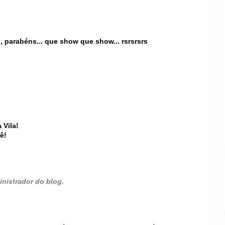
, parabéns... que show que show... rsrsrsrs
 Vila!
ê!
nistrador do blog.