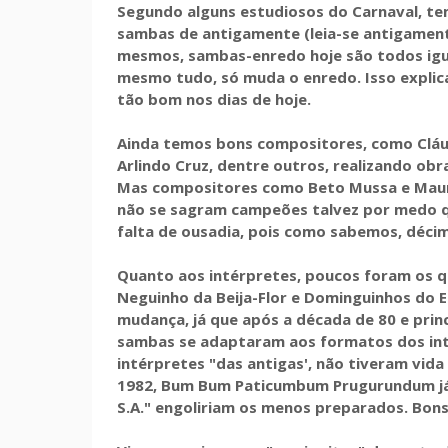
Segundo alguns estudiosos do Carnaval, te
sambas de antigamente (leia-se antigamente
mesmos, sambas-enredo hoje são todos igu
mesmo tudo, só muda o enredo. Isso expli
tão bom nos dias de hoje.
Ainda temos bons compositores, como Cláud
Arlindo Cruz, dentre outros, realizando obr
Mas compositores como Beto Mussa e Mauro 
não se sagram campeões talvez por medo que
falta de ousadia, pois como sabemos, déc
Quanto aos intérpretes, poucos foram os 
Neguinho da Beija-Flor e Dominguinhos do 
mudança, já que após a década de 80 e princ
sambas se adaptaram aos formatos dos inté
intérpretes "das antigas', não tiveram vida
1982, Bum Bum Paticumbum Prugurundum já 
S.A." engoliriam os menos preparados. Bon