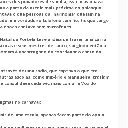
sores dos puxadores de samba, isso ocasionava
ue a parte da escola mais próxima ao palanque
antava o que pessoas da "harmonia" que iam na
ado: um verdadeiro telefone sem fio. Eis que surge
ssa época cantava sem microfones.
Natal da Portela teve a idéia de trazer uma carro
storas e seus mestres de canto, surgindo então a
homem é encarregado de coordenar o canto da
 através de uma rádio, que captava o que era
Outras escolas, como Império e Mangueira, traziam
se consolidava cada vez mais como "a Voz do
igmas no carnaval:
iais de uma escola, apenas fazem parte do apoio:
adigma: mulheres possuem menor resistência vocal