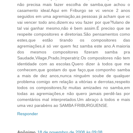
não precisa mais fazer escolha de samba,que achou o
casamento ideal.Aqui em Friburgo se vc vence 2 anos
seguidos em uma agremiação,as pessoas já acham que vc
vai vencer todo ano,dizem:eu vou fazer por que?fulano de
tal vai ganhar mesmo,não é bem assim.É preciso que se
respeite compositores e diretorias.São pensamentos como
estes,que estão tirando os compositores das
agremiações,é só ver quem fez samba este ano.A maioria
dos mesmos compositores fizeram samba pra
Saudade,Vilage,Prado,Imperatriz.Os compositores não tem
identidade com as escolas.Quero dizer à todos que me
conhecem,que gostam do que faço,que componho samba
a mais de dez anos,nunca ninguém soube de qualquer
problema comigo em relação a vitórias e derrotas,respeito
todos os compositores,fiz muitas amizades no samba,em
todas as agremiações,e não quero jamais perdê-las por
comentários mal interpretados.Um abraço à todos e mais
uma vez parabéns ao SAMBA FRIBURGUENSE.
Responder
Anônimo
18 de novembro de 2008 às 09:08