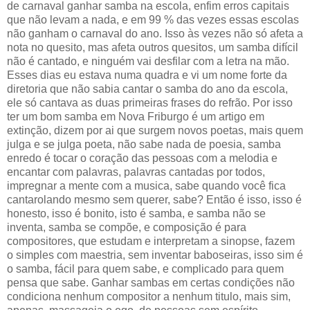
de carnaval ganhar samba na escola, enfim erros capitais
que não levam a nada, e em 99 % das vezes essas escolas
não ganham o carnaval do ano. Isso às vezes não só afeta a
nota no quesito, mas afeta outros quesitos, um samba difícil
não é cantado, e ninguém vai desfilar com a letra na mão.
Esses dias eu estava numa quadra e vi um nome forte da
diretoria que não sabia cantar o samba do ano da escola,
ele só cantava as duas primeiras frases do refrão. Por isso
ter um bom samba em Nova Friburgo é um artigo em
extinção, dizem por ai que surgem novos poetas, mais quem
julga e se julga poeta, não sabe nada de poesia, samba
enredo é tocar o coração das pessoas com a melodia e
encantar com palavras, palavras cantadas por todos,
impregnar a mente com a musica, sabe quando você fica
cantarolando mesmo sem querer, sabe? Então é isso, isso é
honesto, isso é bonito, isto é samba, e samba não se
inventa, samba se compõe, e composição é para
compositores, que estudam e interpretam a sinopse, fazem
o simples com maestria, sem inventar baboseiras, isso sim é
o samba, fácil para quem sabe, e complicado para quem
pensa que sabe. Ganhar sambas em certas condições não
condiciona nenhum compositor a nenhum titulo, mais sim,