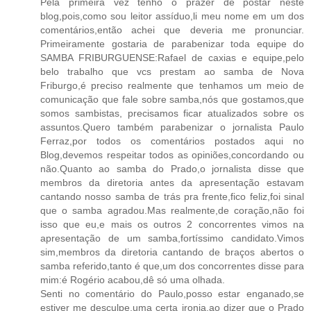
Pela primeira vez tenho o prazer de postar neste
blog,pois,como sou leitor assíduo,li meu nome em um dos
comentários,então achei que deveria me pronunciar.
Primeiramente gostaria de parabenizar toda equipe do
SAMBA FRIBURGUENSE:Rafael de caxias e equipe,pelo
belo trabalho que vcs prestam ao samba de Nova
Friburgo,é preciso realmente que tenhamos um meio de
comunicação que fale sobre samba,nós que gostamos,que
somos sambistas, precisamos ficar atualizados sobre os
assuntos.Quero também parabenizar o jornalista Paulo
Ferraz,por todos os comentários postados aqui no
Blog,devemos respeitar todos as opiniões,concordando ou
não.Quanto ao samba do Prado,o jornalista disse que
membros da diretoria antes da apresentação estavam
cantando nosso samba de trás pra frente,fico feliz,foi sinal
que o samba agradou.Mas realmente,de coração,não foi
isso que eu,e mais os outros 2 concorrentes vimos na
apresentação de um samba,fortíssimo candidato.Vimos
sim,membros da diretoria cantando de braços abertos o
samba referido,tanto é que,um dos concorrentes disse para
mim:é Rogério acabou,dê só uma olhada.
Senti no comentário do Paulo,posso estar enganado,se
estiver me desculpe,uma certa ironia,ao dizer que o Prado