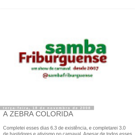
terça-feira, 18 de novembro de 2008
A ZEBRA COLORIDA
Completei esses dias 6.3 de existência, e completarei 3.0
de bastidores e ativismo no carnaval. Apesar de todos esses