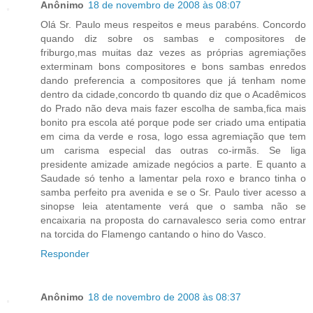
Anônimo
18 de novembro de 2008 às 08:07
Olá Sr. Paulo meus respeitos e meus parabéns. Concordo
quando diz sobre os sambas e compositores de
friburgo,mas muitas daz vezes as próprias agremiações
exterminam bons compositores e bons sambas enredos
dando preferencia a compositores que já tenham nome
dentro da cidade,concordo tb quando diz que o Acadêmicos
do Prado não deva mais fazer escolha de samba,fica mais
bonito pra escola até porque pode ser criado uma entipatia
em cima da verde e rosa, logo essa agremiação que tem
um carisma especial das outras co-irmãs. Se liga
presidente amizade amizade negócios a parte. E quanto a
Saudade só tenho a lamentar pela roxo e branco tinha o
samba perfeito pra avenida e se o Sr. Paulo tiver acesso a
sinopse leia atentamente verá que o samba não se
encaixaria na proposta do carnavalesco seria como entrar
na torcida do Flamengo cantando o hino do Vasco.
Responder
Anônimo
18 de novembro de 2008 às 08:37