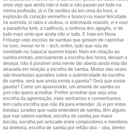
anos vejo que ainda não vi tudo e não passei por tudo na
minha profissão, já vi Os sertões da em cima da hora, a
explosão do coração vermelho e branco na maior felicidade
na avenida, vi ratos e urubus, vi astronauta voando, vi e ouvi
a paradinha funk, a cadência, a sinfonia dos agogôs, vi de
tudo mais sinto que ainda não vi tudo. E hoje em Nova
Friburgo vejo escolas de sambas que gostam de caprichar
no luxo, inovar no hi – tech, enfim, tudo que rola de
novidade na Sapucaí querem trazer. Mais em relação ao
samba enredo, precisamente a escolha dos hinos, deixam a
desejar, não é possível uma mente tão aberta ainda esta tão
atrasada em relação a escolha de samba. Muitas das vezes
são levantadas questões sobre a autenticidade da escolha
do samba, será que ainda exista a gaveta? Será que existe
gaveta? Como um apaixonado, um amante de samba eu
juro não quero acreditar. Prefiro acreditar que seja uma
escolha da agremiação, mais venhamos e convenhamos
tem cada escolha que não dá para entender. Já vi por estas
bandas: jurados que nada entendem de samba, têm alguns
que mal sabem sambar, escolha de samba por maior
torcida, escolha por amizade entre compositores e membros
da diretoria, escolha de samba por refrão oba – oba, diretor