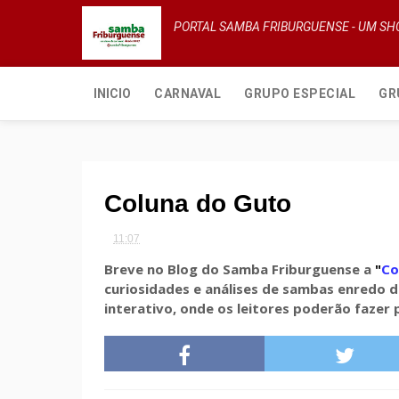
PORTAL SAMBA FRIBURGUENSE - UM S
INICIO
CARNAVAL
GRUPO ESPECIAL
GR
Coluna do Guto
11:07
Breve no Blog do Samba Friburguense a
"
Co
curiosidades e análises de sambas enredo d
interativo, onde os leitores poderão fazer