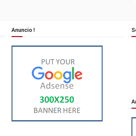
Anuncio !
S
A