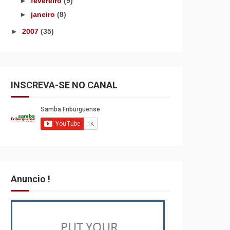
►
fevereiro
(9)
►
janeiro
(8)
►
2007
(35)
INSCREVA-SE NO CANAL
Anuncio !