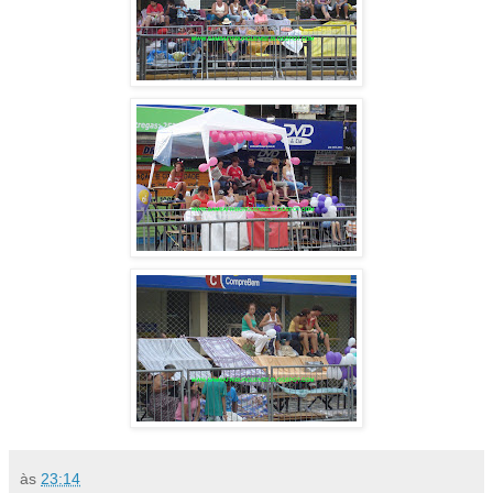
às
23:14