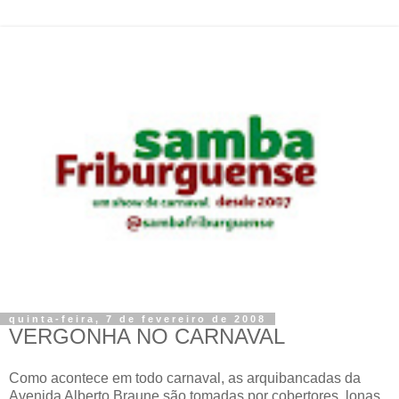
quinta-feira, 7 de fevereiro de 2008
VERGONHA NO CARNAVAL
Como acontece em todo carnaval, as arquibancadas da
Avenida Alberto Braune são tomadas por cobertores, lonas,