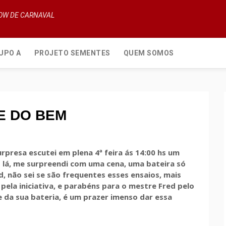
HOW DE CARNAVAL
UPO A
PROJETO SEMENTES
QUEM SOMOS
E DO BEM
urpresa escutei em plena 4ª feira ás 14:00 hs um
 lá, me surpreendi com uma cena, uma bateira só
, não sei se são frequentes esses ensaios, mais
ela iniciativa, e parabéns para o mestre Fred pelo
 e da sua bateria, é um prazer imenso dar essa