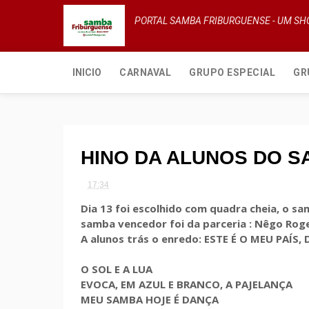
PORTAL SAMBA FRIBURGUENSE - UM S
INICIO
CARNAVAL
GRUPO ESPECIAL
GR
HINO DA ALUNOS DO 
17:34
Dia 13 foi escolhido com quadra cheia, o s
samba vencedor foi da parceria : Nêgo Roge
A alunos trás o enredo: ESTE É O MEU PAÍS
O SOL E A LUA
EVOCA, EM AZUL E BRANCO, A PAJELANÇA
MEU SAMBA HOJE É DANÇA