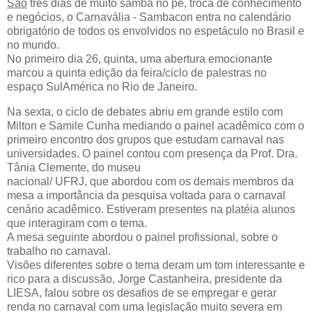
São
três dias de muito samba no pé, troca de conhecimento
e negócios, o Carnavália - Sambacon entra no calendário
obrigatório de todos os envolvidos no espetáculo no Brasil e
no mundo.
No primeiro dia 26, quinta, uma abertura emocionante
marcou a quinta edição da feira/ciclo de palestras no
espaço SulAmérica no Rio de Janeiro.
Na sexta, o ciclo de debates abriu em grande estilo com
Milton e Samile Cunha mediando o painel acadêmico com o
primeiro encontro dos grupos que estudam carnaval nas
universidades. O painel contou com presença da Prof. Dra.
Tânia Clemente, do museu
nacional/ UFRJ, que abordou com os demais membros da
mesa a importância da pesquisa voltada para o carnaval
cenário acadêmico. Estiveram presentes na platéia alunos
que interagiram com o tema.
A mesa seguinte abordou o painel profissional, sobre o
trabalho no carnaval.
Visões diferentes sobre o tema deram um tom interessante e
rico para a discussão, Jorge Castanheira, presidente da
LIESA, falou sobre os desafios de se empregar e gerar
renda no carnaval com uma legislação muito severa em