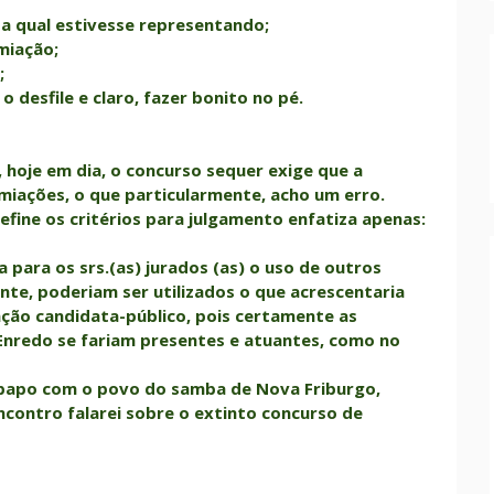
a qual estivesse representando;
miação;
;
 desfile e claro, fazer bonito no pé.
hoje em dia, o concurso sequer exige que a
miações, o que particularmente, acho um erro.
fine os critérios para julgamento enfatiza apenas:
 para os srs.(as) jurados (as) o uso de outros
te, poderiam ser utilizados o que acrescentaria
ação candidata-público, pois certamente as
 Enredo se fariam presentes e atuantes, como no
–papo com o povo do samba de Nova Friburgo,
ontro falarei sobre o extinto concurso de