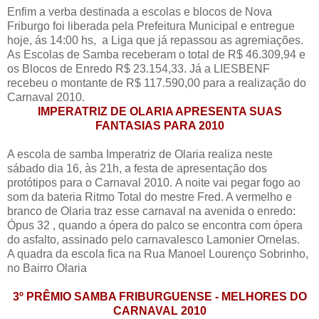
Enfim a verba destinada a escolas e blocos de Nova
Friburgo foi liberada pela Prefeitura Municipal e entregue
hoje, ás 14:00 hs, a Liga que já repassou as agremiações.
As Escolas de Samba receberam o total de R$ 46.309,94 e
os Blocos de Enredo R$ 23.154,33. Já a LIESBENF
recebeu o montante de R$ 117.590,00 para a realização do
Carnaval 2010.
IMPERATRIZ DE OLARIA APRESENTA SUAS
FANTASIAS PARA 2010
A escola de samba Imperatriz de Olaria realiza neste
sábado dia 16, às 21h, a festa de apresentação dos
protótipos para o Carnaval 2010. A noite vai pegar fogo ao
som da bateria Ritmo Total do mestre Fred. A vermelho e
branco de Olaria traz esse carnaval na avenida o enredo:
Ópus 32 , quando a ópera do palco se encontra com ópera
do asfalto, assinado pelo carnavalesco Lamonier Ornelas.
A quadra da escola fica na Rua Manoel Lourenço Sobrinho,
no Bairro Olaria
3º PRÊMIO SAMBA FRIBURGUENSE - MELHORES DO
CARNAVAL 2010