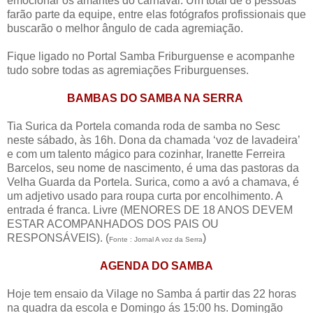
emocionar os amantes do carnaval. Um total de 8 pessoas
farão parte da equipe, entre elas fotógrafos profissionais que
buscarão o melhor ângulo de cada agremiação.
Fique ligado no Portal Samba Friburguense e acompanhe
tudo sobre todas as agremiações Friburguenses.
BAMBAS DO SAMBA NA SERRA
Tia Surica da Portela comanda roda de samba no Sesc
neste sábado, às 16h. Dona da chamada ‘voz de lavadeira’
e com um talento mágico para cozinhar, Iranette Ferreira
Barcelos, seu nome de nascimento, é uma das pastoras da
Velha Guarda da Portela. Surica, como a avó a chamava, é
um adjetivo usado para roupa curta por encolhimento. A
entrada é franca. Livre (MENORES DE 18 ANOS DEVEM
ESTAR ACOMPANHADOS DOS PAIS OU
RESPONSÁVEIS). (
)
Fonte : Jornal A voz da Serra
AGENDA DO SAMBA
Hoje tem ensaio da Vilage no Samba á partir das 22 horas
na quadra da escola e Domingo ás 15:00 hs. Domingão