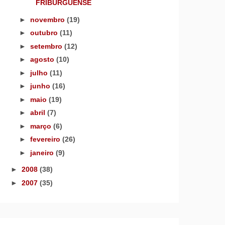
FRIBURGUENSE
►
novembro
(19)
►
outubro
(11)
►
setembro
(12)
►
agosto
(10)
►
julho
(11)
►
junho
(16)
►
maio
(19)
►
abril
(7)
►
março
(6)
►
fevereiro
(26)
►
janeiro
(9)
►
2008
(38)
►
2007
(35)