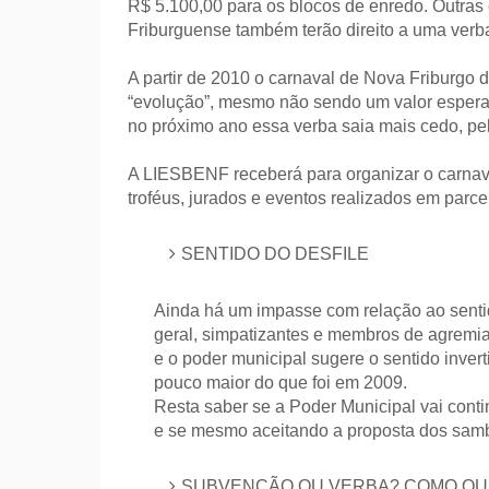
R$ 5.100,00 para os blocos de enredo. Outra
Friburguense também terão direito a uma verba
A partir de 2010 o carnaval de Nova Friburgo 
“evolução”, mesmo não sendo um valor esper
no próximo ano essa verba saia mais cedo, p
A LIESBENF receberá para organizar o carnava
troféus, jurados e eventos realizados em parce
SENTIDO DO DESFILE
Ainda há um impasse com relação ao sentid
geral, simpatizantes e membros de agrem
e o poder municipal sugere o sentido 
pouco maior do que foi em 2009.
Resta saber se a Poder Municipal vai conti
e se mesmo aceitando a proposta dos sambi
SUBVENÇÃO OU VERBA? COMO QUE