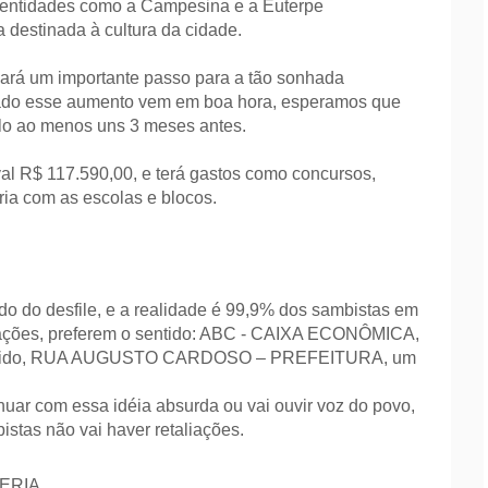
s entidades como a Campesina e a Euterpe
 destinada à cultura da cidade.
dará um importante passo para a tão sonhada
ado esse aumento vem em boa hora, esperamos que
elo ao menos uns 3 meses antes.
l R$ 117.590,00, e terá gastos como concursos,
ria com as escolas e blocos.
o do desfile, e a realidade é 99,9% dos sambistas em
iações, preferem o sentido: ABC - CAIXA ECONÔMICA,
invertido, RUA AUGUSTO CARDOSO – PREFEITURA, um
nuar com essa idéia absurda ou vai ouvir voz do povo,
stas não vai haver retaliações.
RIA..