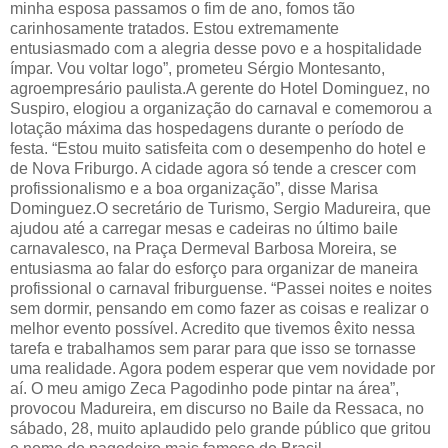
minha esposa passamos o fim de ano, fomos tão
carinhosamente tratados. Estou extremamente
entusiasmado com a alegria desse povo e a hospitalidade
ímpar. Vou voltar logo”, prometeu Sérgio Montesanto,
agroempresário paulista.A gerente do Hotel Dominguez, no
Suspiro, elogiou a organização do carnaval e comemorou a
lotação máxima das hospedagens durante o período de
festa. “Estou muito satisfeita com o desempenho do hotel e
de Nova Friburgo. A cidade agora só tende a crescer com
profissionalismo e a boa organização”, disse Marisa
Dominguez.O secretário de Turismo, Sergio Madureira, que
ajudou até a carregar mesas e cadeiras no último baile
carnavalesco, na Praça Dermeval Barbosa Moreira, se
entusiasma ao falar do esforço para organizar de maneira
profissional o carnaval friburguense. “Passei noites e noites
sem dormir, pensando em como fazer as coisas e realizar o
melhor evento possível. Acredito que tivemos êxito nessa
tarefa e trabalhamos sem parar para que isso se tornasse
uma realidade. Agora podem esperar que vem novidade por
aí. O meu amigo Zeca Pagodinho pode pintar na área”,
provocou Madureira, em discurso no Baile da Ressaca, no
sábado, 28, muito aplaudido pelo grande público que gritou