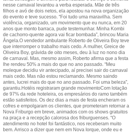
nesse carnaval levantou a verba esperada. Mãe de três
filhos e avó de dois netos, ela apostou na nova organização
do evento e teve sucesso. “Foi tudo uma maravilha. Sem
violência, organizado, um movimento que eu nunca, em 20
anos que monto barraca, pude testemunhar. Minha Kombi
de cachorro-quente agora vai ficar bombada”, brincou Maria
Ângela.O vendedor ambulante Roberto de Oliveira Boy teve
que interromper o trabalho mais cedo. A mulher, Greice de
Oliveira Boy, grávida de oito meses, deu à luz no nono dia
de carnaval. Mas, mesmo assim, Roberto afirma que a festa
lhe rendeu 50% a mais do que no ano passado. “Meu
moleque decidiu vir antecipado, aí precisei sair do carnaval
mais cedo. Mas não estou reclamando. Mesmo saindo
antes, lucrei mais do que no ano passado. Foi uma beleza”,
garantiu.Hotéis registraram grande movimentoCom lotação
de 97% da rede hoteleira, os empresários do ramo também
estão satisfeitos. Os dez dias a mais de festa encheram os
cofres e empolgaram os clientes, que prometeram retornar a
Nova Friburgo em breve, animados com os shows gratuitos
na praça e a recepção calorosa dos friburguenses. “O
atendimento no hotel foi fantástico, nos receberam muito
bem. Arrisco a dizer que nem em Nova Iorque, onde eu e