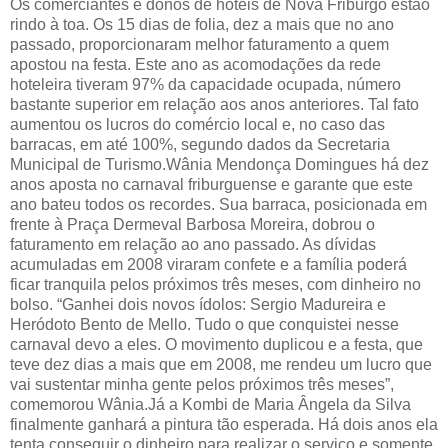
Os comerciantes e donos de hotéis de Nova Friburgo estão
rindo à toa. Os 15 dias de folia, dez a mais que no ano
passado, proporcionaram melhor faturamento a quem
apostou na festa. Este ano as acomodações da rede
hoteleira tiveram 97% da capacidade ocupada, número
bastante superior em relação aos anos anteriores. Tal fato
aumentou os lucros do comércio local e, no caso das
barracas, em até 100%, segundo dados da Secretaria
Municipal de Turismo.Wânia Mendonça Domingues há dez
anos aposta no carnaval friburguense e garante que este
ano bateu todos os recordes. Sua barraca, posicionada em
frente à Praça Dermeval Barbosa Moreira, dobrou o
faturamento em relação ao ano passado. As dívidas
acumuladas em 2008 viraram confete e a família poderá
ficar tranquila pelos próximos três meses, com dinheiro no
bolso. “Ganhei dois novos ídolos: Sergio Madureira e
Heródoto Bento de Mello. Tudo o que conquistei nesse
carnaval devo a eles. O movimento duplicou e a festa, que
teve dez dias a mais que em 2008, me rendeu um lucro que
vai sustentar minha gente pelos próximos três meses”,
comemorou Wânia.Já a Kombi de Maria Ângela da Silva
finalmente ganhará a pintura tão esperada. Há dois anos ela
tenta conseguir o dinheiro para realizar o serviço e somente